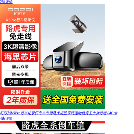
2条评价
盯盯拍K5Pro行车记录仪专车专用路虎揽胜发现运动极光卫士神行者 64G卡
4条评价