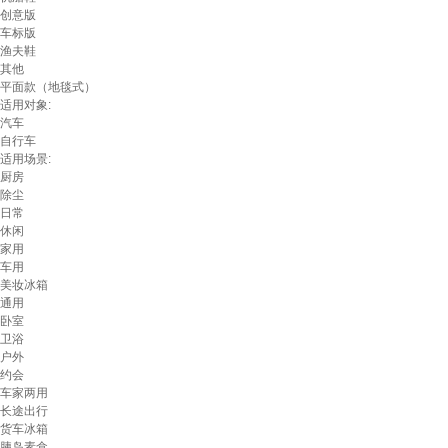
创意版
车标版
渔夫鞋
其他
平面款（地毯式）
适用对象:
汽车
自行车
适用场景:
厨房
除尘
日常
休闲
家用
车用
美妆冰箱
通用
卧室
卫浴
户外
约会
车家两用
长途出行
货车冰箱
胰岛素盒