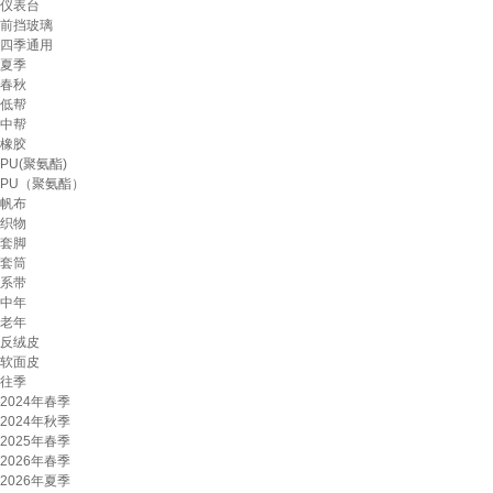
仪表台
前挡玻璃
四季通用
夏季
春秋
低帮
中帮
橡胶
PU(聚氨酯)
PU（聚氨酯）
帆布
织物
套脚
套筒
系带
中年
老年
反绒皮
软面皮
往季
2024年春季
2024年秋季
2025年春季
2026年春季
2026年夏季