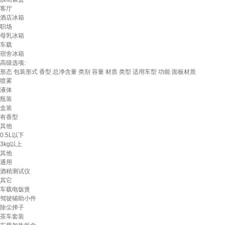
客厅
酒店冰箱
职场
母乳冰箱
车载
宿舍冰箱
高级选项:
形态
包装形式
香型
总净含量
类别
容量
材质
类型
适用车型
功能
面板材质
喷雾
液体
瓶装
盒装
有香型
其他
0.5L以下
3kg以上
其他
通用
酒精测试仪
其它
车载电饭煲
驾驶辅助小件
除尘掸子
茶车套装