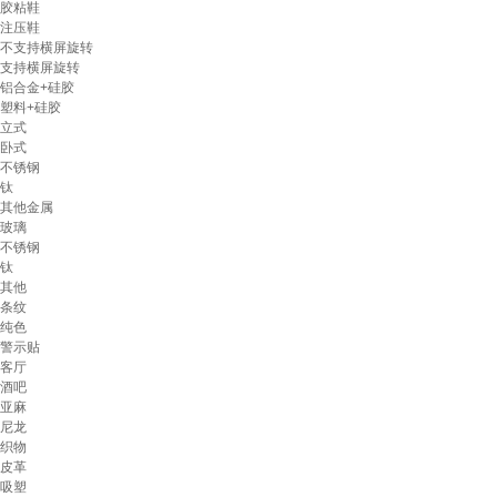
胶粘鞋
注压鞋
不支持横屏旋转
支持横屏旋转
铝合金+硅胶
塑料+硅胶
立式
卧式
不锈钢
钛
其他金属
玻璃
不锈钢
钛
其他
条纹
纯色
警示贴
客厅
酒吧
亚麻
尼龙
织物
皮革
吸塑