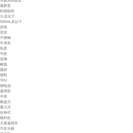
车载加热饭盒
凝胶垫
轮胎贴纸
1L及以下
500mL及以下
其他
尼龙
不锈钢
牛津布
纸质
牛筋
琉璃
树脂
紫砂
塑料
TPU
锂电池
通用型
半罩
吸盘式
重力式
拉伸式
镜杆款
天幕遮阳帘
汽车冷媒