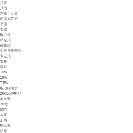
拼接
其他
六座车全套
前两排四座
平跟
坡跟
嵌入式
粘贴式
磁吸式
免千斤顶安装
卡嵌式
常规
厚款
10W
18W
7.5W
电池收纳盒
26650锂电池
单支装
20粒
50粒
冷藏
加热
电动车
轿车