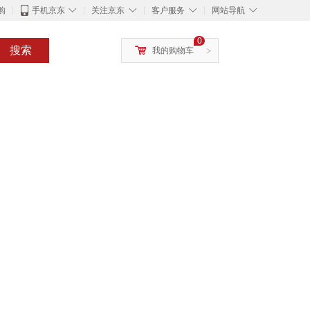
◇
◇
◇
◇
购
手机京东
关注京东
客户服务
网站导航
0
搜索
我的购物车
>