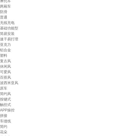
摩托车
两厢车
防滑
普通
无线充电
基础功能型
简易安装
速干易打理
亚克力
铝合金
塑料
复古风
休闲风
可爱风
百搭风
波西米亚风
原车
简约风
按键式
触控式
APP操控
拼接
车缝线
简约
花朵