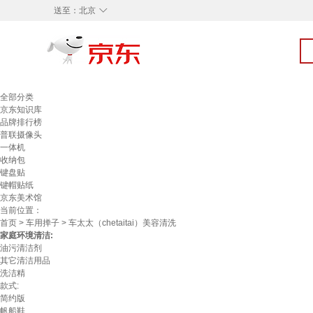
◇
送至：
北京
全部分类
京东知识库
品牌排行榜
普联摄像头
一体机
收纳包
键盘贴
键帽贴纸
京东美术馆
当前位置：
首页
>
车用掸子
> 车太太（chetaitai）美容清洗
家庭环境清洁:
油污清洁剂
其它清洁用品
洗洁精
款式:
简约版
帆船鞋