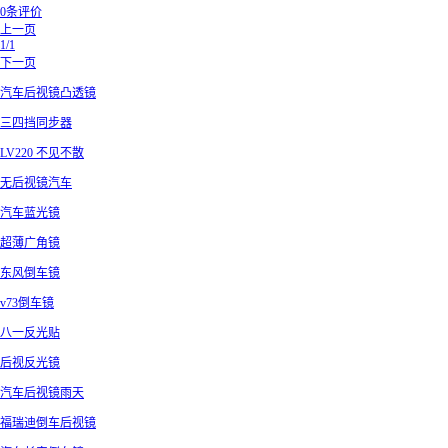
0条评价
上一页
1/1
下一页
汽车后视镜凸透镜
三四挡同步器
LV220 不见不散
无后视镜汽车
汽车蓝光镜
超薄广角镜
东风倒车镜
v73倒车镜
八一反光贴
后视反光镜
汽车后视镜雨天
福瑞迪倒车后视镜