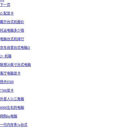
下一页
i5 配显卡
戴尔台式机报价
托运电脑多少钱
电脑台式机排行
京东自营台式电脑i5
2+ 机箱
联想20英寸台式电脑
客厅电脑显卡
扬天8500
7500显卡
外星人51三角箱
6000左右的电脑
网购hp电脑
一代内存条1g台式