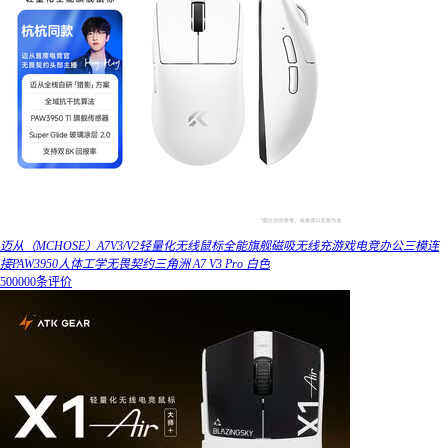
迈从（MCHOSE）A7V3/V2轻量化无线鼠标全能旗舰磁吸无线充游戏电竞办公三模连
接PAW3950人体工学无畏契约三角洲 A7 V3 Pro 白色
500000条评价