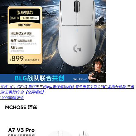
罗技（G）GPW3 狗屁王三代gpw无线游戏鼠标 专业电竞手型 GPW2金刚升级款 三角
洲/无畏契约 白【全网爆款】
1000000条评价