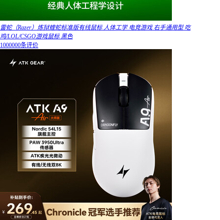
雷蛇（Razer）炼狱蝰蛇标准版有线鼠标 人体工学 电竞游戏 右手通用型 吃
鸡/LOL/CSGO游戏鼠标 黑色
1000000条评价