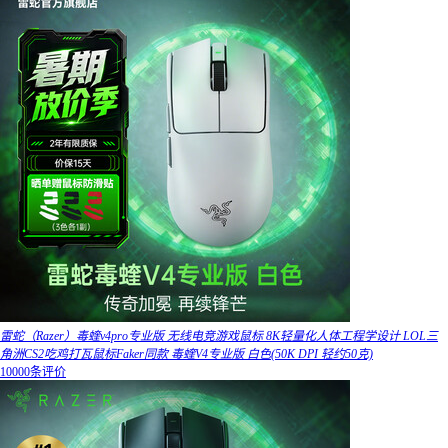
雷蛇（Razer）毒蝰v4pro专业版 无线电竞游戏鼠标 8K轻量化人体工程学设计 LOL三
角洲CS2吃鸡打瓦鼠标Faker同款 毒蝰V4专业版 白色(50K DPI 轻约50克)
10000条评价