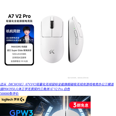
迈从（MCHOSE）A7V3/V2轻量化无线鼠标全能旗舰磁吸无线充游戏电竞办公三模连
接PAW3950人体工学无畏契约三角洲 A7 V2 Pro 白色
500000条评价