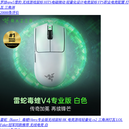
罗技gpw5雪豹 无线游戏鼠标 HITS电磁微动 轻量化设计电竞鼠标 FPS职业电竞配置 打
瓦 三角洲
20000条评价
雷蛇（Razer）毒蝰V4pro专业版无线鼠标 8K 电竞游戏轻量化 cs2 三角洲打瓦 LOL
Faker冠军同款推荐 无线电竞 白