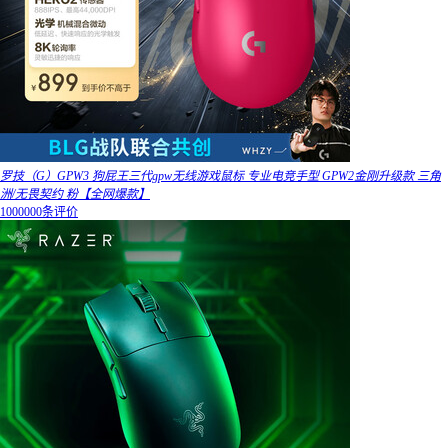
罗技（G）GPW3 狗屁王三代gpw无线游戏鼠标 专业电竞手型 GPW2金刚升级款 三角
洲/无畏契约 粉【全网爆款】
1000000条评价