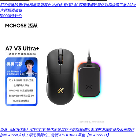
ATK蜻蜓A9无线鼠标电竞游戏办公鼠标 有线/2.4G双模连接轻量化对称极简工学 A9Air
大师版曜夜白
500000条评价
迈从（MCHOSE）A7V3/V2轻量化无线鼠标全能旗舰磁吸无线充游戏电竞办公三模连
接PAW3950人体工学无畏契约三角洲 A7V3UItra+黑金【PAW3955 TI】