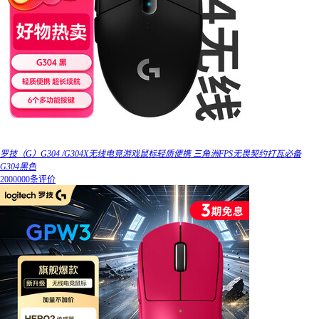
罗技（G）G304 /G304X无线电竞游戏鼠标轻质便携 三角洲FPS无畏契约打瓦必备
G304黑色
2000000条评价