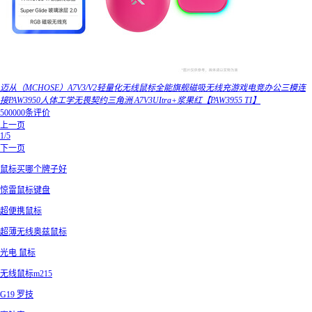
迈从（MCHOSE）A7V3/V2轻量化无线鼠标全能旗舰磁吸无线充游戏电竞办公三模连
接PAW3950人体工学无畏契约三角洲 A7V3UItra+浆果红【PAW3955 TI】
500000条评价
上一页
1/5
下一页
鼠标买哪个牌子好
惊雷鼠标键盘
超便携鼠标
超薄无线奥兹鼠标
光电 鼠标
无线鼠标m215
G19 罗技