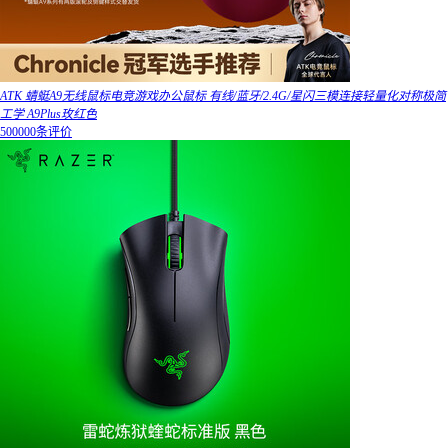
ATK 蜻蜓A9无线鼠标电竞游戏办公鼠标 有线/蓝牙/2.4G/星闪三模连接轻量化对称极简
工学 A9Plus玫红色
500000条评价