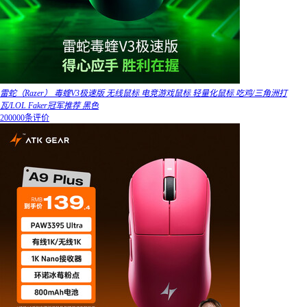
雷蛇（Razer） 毒蝰V3极速版 无线鼠标 电竞游戏鼠标 轻量化鼠标 吃鸡/三角洲打
瓦/LOL Faker冠军推荐 黑色
200000条评价