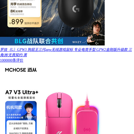
罗技（G）GPW3 狗屁王三代gpw无线游戏鼠标 专业电竞手型 GPW2金刚版升级款 三
角洲/无畏契约 黑
1000000条评价