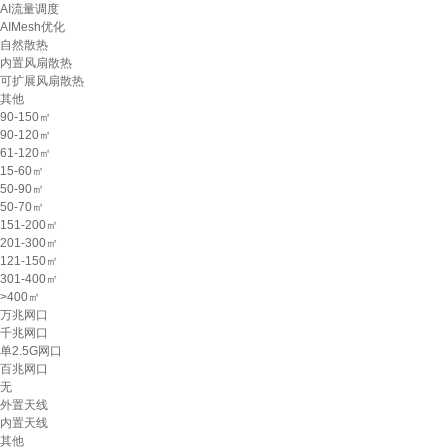
AI流量调度
AIMesh优化
自然散热
内置风扇散热
可扩展风扇散热
其他
90-150㎡
90-120㎡
61-120㎡
15-60㎡
50-90㎡
50-70㎡
151-200㎡
201-300㎡
121-150㎡
301-400㎡
>400㎡
万兆网口
千兆网口
单2.5G网口
百兆网口
无
外置天线
内置天线
其他