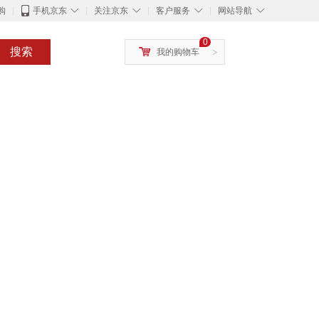
◇
◇
◇
◇
购
手机京东
关注京东
客户服务
网站导航
0
搜索
我的购物车
>