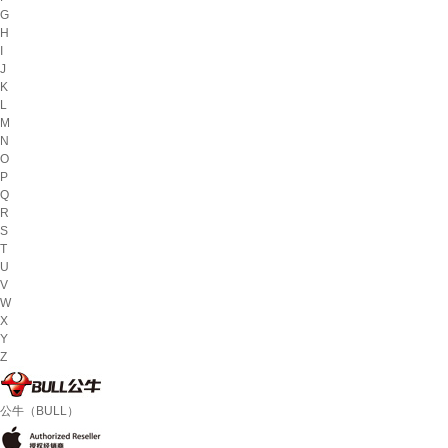
G
H
I
J
K
L
M
N
O
P
Q
R
S
T
U
V
W
X
Y
Z
公牛（BULL）