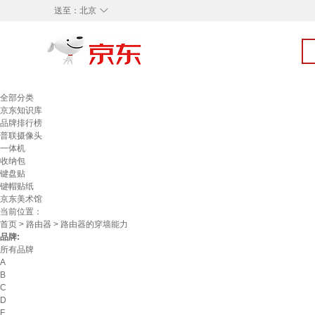
◇
送至：
北京
全部分类
京东知识库
品牌排行榜
普联摄像头
一体机
收纳包
键盘贴
键帽贴纸
京东美术馆
当前位置：
首页
>
路由器
> 路由器的穿墙能力
品牌:
所有品牌
A
B
C
D
F