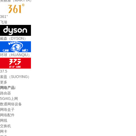
美丽雅（MARYYA）
361°
飞瑧
戴森（DYSON）
环球（HUANQIU）
37.5
索盈（SUOYING）
更多
网络产品:
路由器
5G/4G上网
数通网络设备
网络盒子
网络配件
网线
交换机
网卡