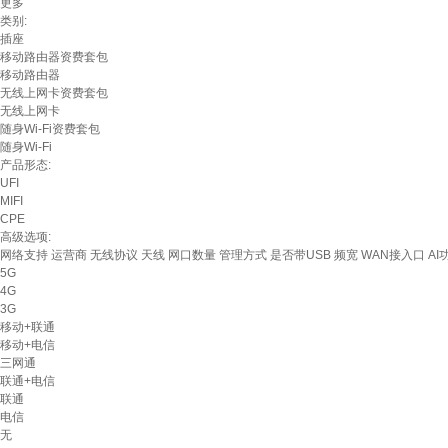
更多
类别:
插座
移动路由器资费套包
移动路由器
无线上网卡资费套包
无线上网卡
随身Wi-Fi资费套包
随身Wi-Fi
产品形态:
UFI
MIFI
CPE
高级选项:
网络支持
运营商
无线协议
天线
网口数量
管理方式
是否带USB
频宽
WAN接入口
AI
5G
4G
3G
移动+联通
移动+电信
三网通
联通+电信
联通
电信
无