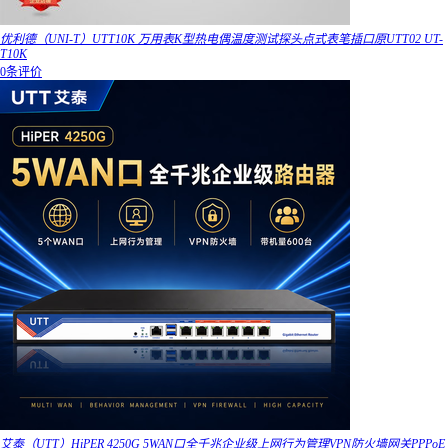
优利德（UNI-T）UTT10K 万用表K型热电偶温度测试探头点式表笔插口原UTT02 UT-
T10K
0条评价
艾泰（UTT）HiPER 4250G 5WAN口全千兆企业级上网行为管理VPN防火墙网关PPPoE