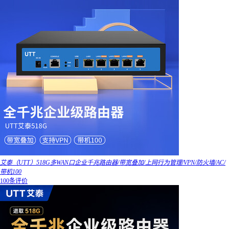
艾泰（UTT）518G多WAN口企业千兆路由器/带宽叠加/上网行为管理/VPN/防火墙/AC/
带机100
100条评价