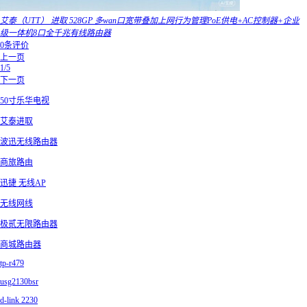
艾泰（UTT） 进取 528GP 多wan口宽带叠加上网行为管理PoE供电+AC控制器+企业
级一体机8口全千兆有线路由器
0条评价
上一页
1/5
下一页
50寸乐华电视
艾泰进取
波迅无线路由器
商旅路由
迅捷 无线AP
无线网线
极贰无限路由器
商城路由器
tp-r479
usg2130bsr
d-link 2230