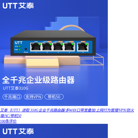
艾泰（UTT）进取 310G企业千兆路由器/多WAN口带宽叠加/上网行为管理/VPN/防火
墙/AC/带机50
100条评价