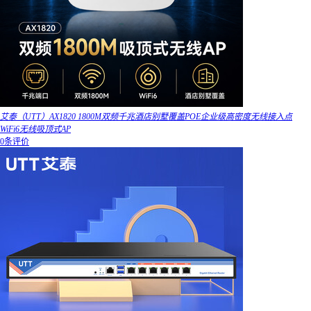
艾泰（UTT）AX1820 1800M双频千兆酒店别墅覆盖POE企业级高密度无线接入点
WiFi6无线吸顶式AP
0条评价