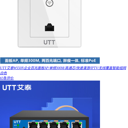
UTT艾泰WS50N企业百兆面板AP/单频300M/高通芯/快速漫游/IPTV/无线覆盖智能组网
白色
65条评价