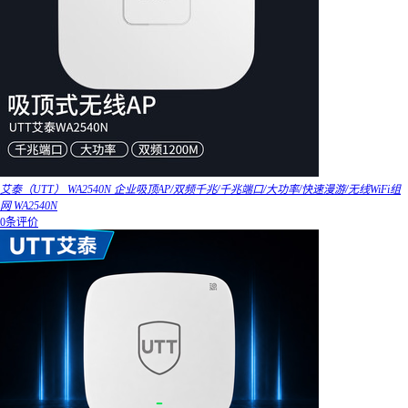
艾泰（UTT） WA2540N 企业吸顶AP/双频千兆/千兆端口/大功率/快速漫游/无线WiFi组
网 WA2540N
0条评价