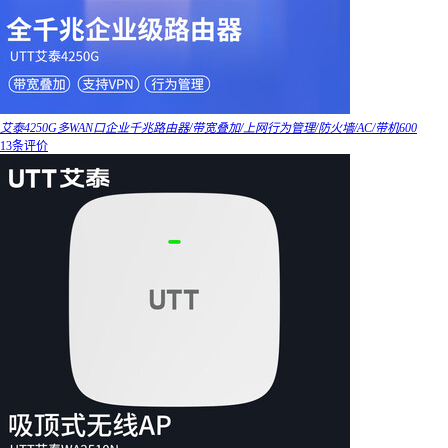
艾泰4250G多WAN口企业千兆路由器/带宽叠加/上网行为管理/防火墙/AC/带机600
13条评价