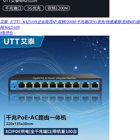
艾泰（UTT）WA2510N企业吸顶AP/双频1200M/千兆端口/5G优先/快速漫游/无线WiFi组
网 WA2510N
0条评价