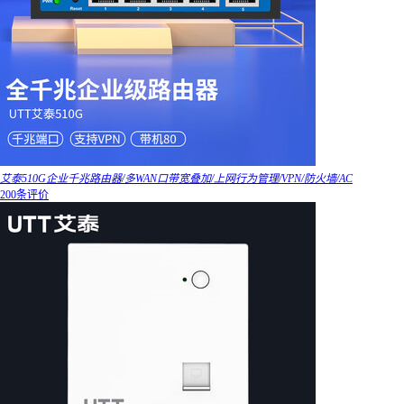
艾泰510G企业千兆路由器/多WAN口带宽叠加/上网行为管理/VPN/防火墙/AC
200条评价