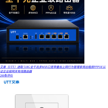
艾泰（UTT）进取 518G全千兆多WAN口宽带叠加上网行为管理家用出租房PPPOE认
证企业级网关有线路由器
200条评价