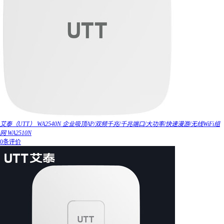
艾泰（UTT） WA2540N 企业吸顶AP/双频千兆/千兆端口/大功率/快速漫游/无线WiFi组
网 WA2510N
0条评价