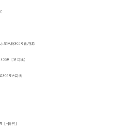
)
 水星讯捷305R 配电源
星305R【送网线】
星305R送网线
5R【+网线】