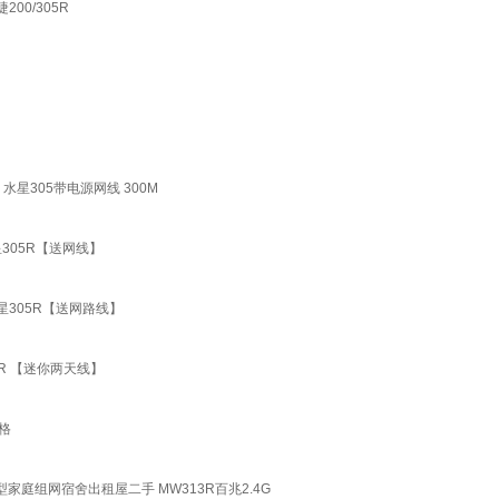
00/305R
 水星305带电源网线 300M
星305R【送网线】
水星305R【送网路线】
5R 【迷你两天线】
格
型家庭组网宿舍出租屋二手 MW313R百兆2.4G