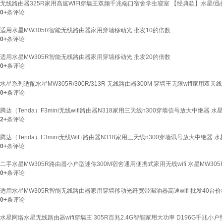
无线路由器325R家用高速WIFI穿墙王双频千兆端口宿舍学生寝室 【经典款】水星/迅捷2
0+
条评论
适用水星MW305R智能无线路由器家用穿墙移动光 批发10的倍数
0+
条评论
适用水星MW305R智能无线路由器家用穿墙移动光 批发20的倍数
0+
条评论
水星系列适配水星MW305R/300R/313R 无线路由器300M 穿墙王无限wifi家用双天线
0+
条评论
腾达（Tenda）F3mini无线wifi路由器N318家用三天线n300穿墙信号放大中继器 水
2+
条评论
腾达（Tenda）F3mini无线WiFi路由器N318家用三天线n300穿墙讯号放大中继器 
0+
条评论
二手水星MW305R路由器小户型迷你300M宿舍通用便携式家用无线wifi 水星MW30
0+
条评论
适用水星MW305R智能无线路由器家用穿墙移动光纤宽带漏油器高速wifi 批发40台价
0+
条评论
水星网络水星无线路由器wifi穿墙王 305R百兆2.4G智能家用大功率 D196G千兆小户