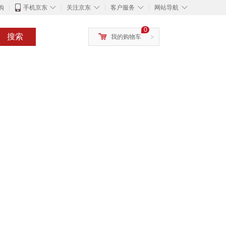
◇
◇
◇
◇
购
手机京东
关注京东
客户服务
网站导航
0
搜索
我的购物车
>