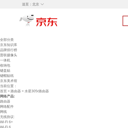
◇
送至：
北京
全部分类
京东知识库
品牌排行榜
普联摄像头
一体机
收纳包
键盘贴
键帽贴纸
京东美术馆
当前位置：
首页
>
路由器
> 水星305r路由器
网络产品:
路由器
网络配件
网线
无线协议:
Wi-Fi 6+
Wi-Fi 6