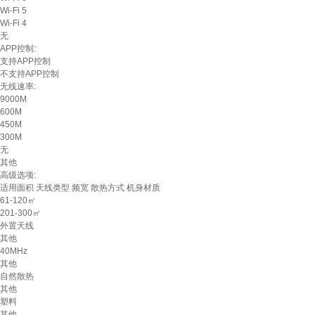
Wi-Fi 5
Wi-Fi 4
无
APP控制:
支持APP控制
不支持APP控制
无线速率:
9000M
600M
450M
300M
无
其他
高级选项:
适用面积
天线类型
频宽
散热方式
机身材质
61-120㎡
201-300㎡
外置天线
其他
40MHz
其他
自然散热
其他
塑料
其他