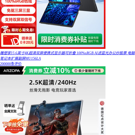
雕塑家15.6英寸4K超清双屏便携式显示器可折叠 100%sRGB AI滤蓝光办公炒股票 电脑
笔记本扩展副屏MU156LA
200000条评价