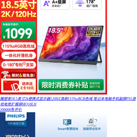
雕塑家18.5英寸2k便携式显示器120HZ高刷115%sRGB色域 笔记本电脑手机副屏PS5游
戏电竞扩展屏MQ18LH
200000条评价