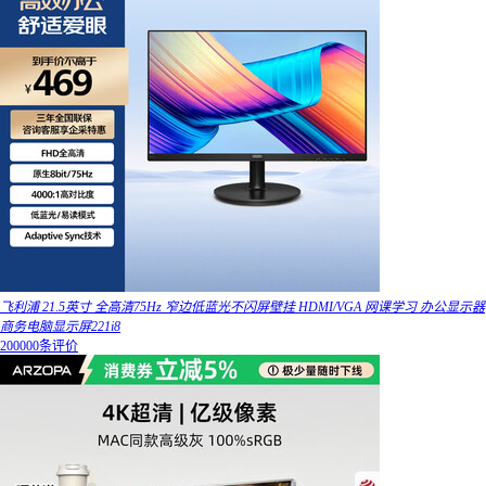
飞利浦 21.5英寸 全高清75Hz 窄边低蓝光不闪屏壁挂 HDMI/VGA 网课学习 办公显示器
商务电脑显示屏221i8
200000条评价