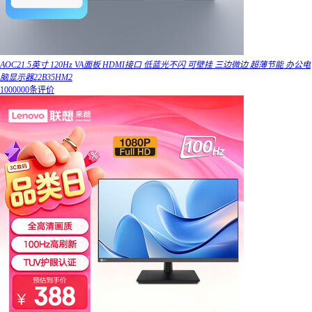
AOC21.5英寸 120Hz VA面板 HDMI接口 低蓝光不闪 可壁挂 三边微边 超薄节能 办公电
脑显示器22B35HM2
1000000条评价