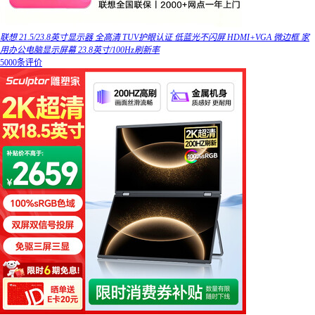
联想 21.5/23.8英寸显示器 全高清 TUV护眼认证 低蓝光不闪屏 HDMI+VGA 微边框 家
用办公电脑显示屏幕 23.8英寸/100Hz刷新率
5000条评价