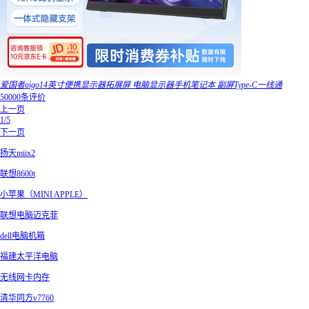
爱国者aigo14英寸便携显示器拓展屏 电脑显示器手机笔记本 副屏Type-C一线通
50000条评价
上一页
1/5
下一页
扬天miix2
联想8600t
小苹果（MINI APPLE）
联想电脑迈克菲
dell电脑机箱
福建太平洋电脑
无线网卡内存
清华同方v7760