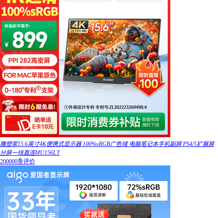
雕塑家15.6英寸4K便携式显示器 100%sRGB广色域 电脑笔记本手机副屏 PS4/5扩展屏
分屏一线直连MU156LT
200000条评价