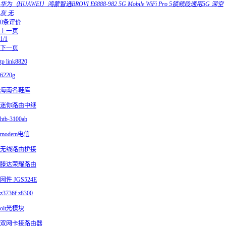
华为（HUAWEI）鸿蒙智选BROVI E6888-982 5G Mobile WiFi Pro 5锁频段通用5G 深空
灰 无
0条评价
上一页
1/1
下一页
tp link8820
6220g
海南名鞋库
迷你路由中继
htb-3100ab
modem电信
无线路由桥接
滕达荣耀路由
网件 JGS524E
z3736f z8300
olt光模块
双网卡接路由器