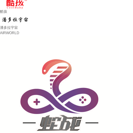
酷孩
潘多拉宇宙
AIRWORLD