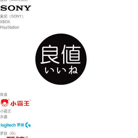
索尼（SONY）
XBOX
PlayStation
良值
小霸王
京盏
罗技（G）