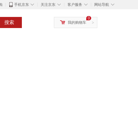
◇
◇
◇
◇
购
手机京东
关注京东
客户服务
网站导航
0
搜索
我的购物车
>