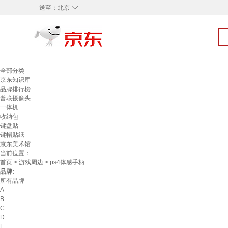
◇
送至：
北京
全部分类
京东知识库
品牌排行榜
普联摄像头
一体机
收纳包
键盘贴
键帽贴纸
京东美术馆
当前位置：
首页
>
游戏周边
> ps4体感手柄
品牌:
所有品牌
A
B
C
D
E