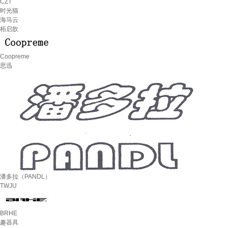
CZT
时光猫
海马云
栢启歆
Coopreme
思迅
潘多拉（PANDL）
TWJU
BRHE
趣器具