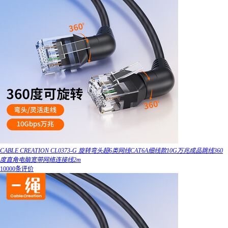
CABLE CREATION CL0373-G 旋转弯头超6类网线CAT6A细线款10G万兆成品跳线360
度直角电脑宽带网络连接线2m
10000条评价