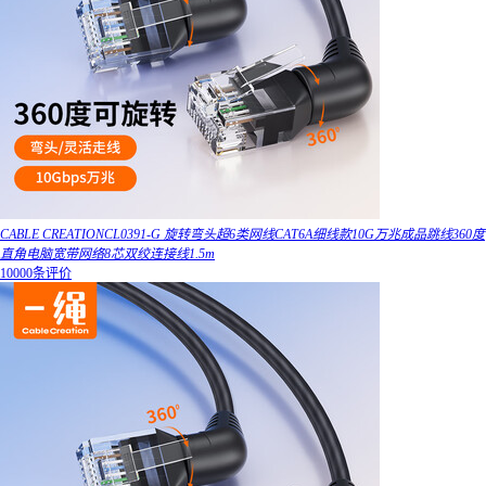
CABLE CREATIONCL0391-G 旋转弯头超6类网线CAT6A细线款10G万兆成品跳线360度
直角电脑宽带网络8芯双绞连接线1.5m
10000条评价