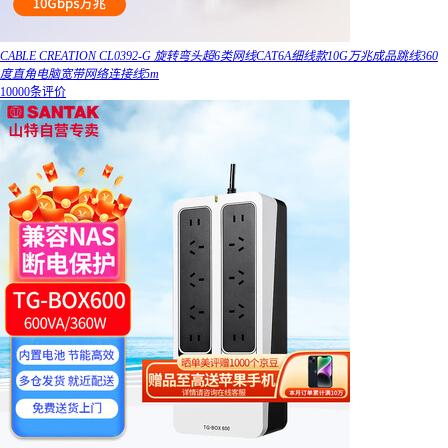
CABLE CREATION CL0392-G 旋转弯头超6类网线CAT6A细线款10G万兆成品跳线360
度直角电脑宽带网络连接线5m
10000条评价