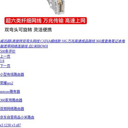
威迅超6类旋转双弯头网线 CAT6A细线款 10G万兆高速成品跳线 360度直角笔记本电
脑宽带网络连接线 白2米IBOWH
500条评价
上一页
1/4
下一页
小型有线路由器
荣耀pro2
netcore路有器
360家用路由器
双频网络路由器
京东自营商品小米路由
e3 1230 v3 z87