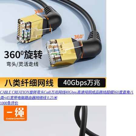
CABLE CREATION旋转弯头Cat8万兆网线40Gbps高速纯铜成品跳线超细360度直角八
类rj45宽带电脑路由器网络线 0.25米
1000条评价