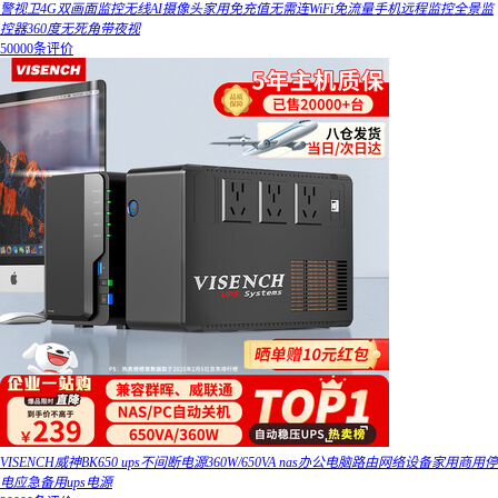
警视卫4G双画面监控无线AI摄像头家用免充值无需连WiFi免流量手机远程监控全景监
控器360度无死角带夜视
50000条评价
VISENCH威神BK650 ups不间断电源360W/650VA nas办公电脑路由网络设备家用商用停
电应急备用ups电源