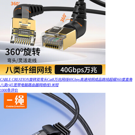
CABLE CREATION旋转双弯头Cat8万兆网线40Gbps高速纯铜成品跳线超细360度直角
八类rj45宽带电脑路由器网络线1米短
1000条评价