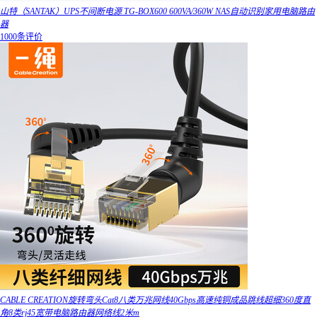
山特（SANTAK）UPS不间断电源 TG-BOX600 600VA/360W NAS自动识别家用电脑路由
器
1000条评价
CABLE CREATION旋转弯头Cat8八类万兆网线40Gbps高速纯铜成品跳线超细360度直
角8类rj45宽带电脑路由器网络线2米m