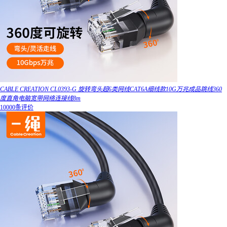
CABLE CREATION CL0393-G 旋转弯头超6类网线CAT6A细线款10G万兆成品跳线360
度直角电脑宽带网络连接线8m
10000条评价