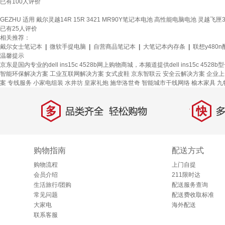
已有
100
人评价
GEZHU 适用 戴尔灵越14R 15R 3421 MR90Y笔记本电池 高性能电脑电池 灵越飞匣3000 
已有
25
人评价
相关推荐：
戴尔女士笔记本
|
微软手提电脑
|
自营商品笔记本
|
大笔记本内存条
|
联想y480n
温馨提示
京东是国内专业的dell ins15c 4528b网上购物商城，本频道提供dell ins15c 45
智能环保解决方案
工业互联网解决方案
女式皮鞋
京东智联云
安全云解决方案
企业上
案
专线服务
小家电组装
水井坊
皇家礼炮
施华洛世奇
智能城市干线网络
榆木家具
九
多
快
品类齐全，轻松购物
多仓
购物指南
配送方式
购物流程
上门自提
会员介绍
211限时达
生活旅行/团购
配送服务查询
常见问题
配送费收取标准
大家电
海外配送
联系客服