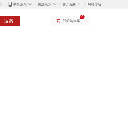
◇
◇
◇
◇
购
手机京东
关注京东
客户服务
网站导航
0
搜索
我的购物车
>