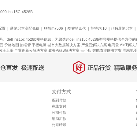
Ins 15C-4528B
配置
|
薄笔记本高配低价
|
联想m7506
|
酷睿第四代
|
英特尔i10
|
i7触屏笔记本
|
28b型号、dell ins15c 4528b规格信息，为您选购dell ins15c 4528b型号规
云
价格地图
热缩管
平板电脑
城市大数据解决方案
产业云解决方案
电商云
AIoT解决
牧王卫浴
产业创新云解决方案
政务PaaS解决方案
云小店
智能农业解决方案
网站地
好
直发，极速配送
正品行货，精致服务
支付方式
货到付款
在线支付
分期付款
邮局汇款
公司转账