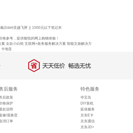
戴尔dell灵越飞匣
|
1500元以下笔记本
格提供全方位的价格参考，提供愉悦的网上购物体验！
方案
女款小白鞋
互联网+政务服务解决方案
智能文旅解决方
图
卡地亚
省
天天低价，畅选无忧
售后服务
特色服务
售后政策
夺宝岛
价格保护
DIY装机
退款说明
延保服务
返修/退换货
京东E卡
取消订单
京东通信
京东JD+