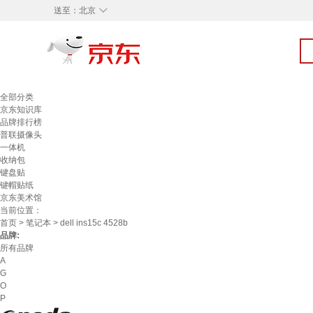
◇
送至：
北京
全部分类
京东知识库
品牌排行榜
普联摄像头
一体机
收纳包
键盘贴
键帽贴纸
京东美术馆
当前位置：
首页
>
笔记本
> dell ins15c 4528b
品牌:
所有品牌
A
G
O
P