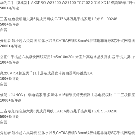
华为二手【8成新】AX3PRO WS7200 WS7100 TC7102 XD16 XD15双频5G
500+
条评论
三吝 红色极细超六类6类成品网线 CAT6A类万兆千兆家用1.2米 SL-00248
500+
条评论
自营
分创者 短小超六类网线 短体水晶头CAT6A极细3.8mm线径纯铜非屏蔽8芯千兆网络线工程机
2000+
条评论
公正牛千兆超六类极快网线家用1m5m10m20m米室外高速水晶头路由器 千兆六类白色
100+
条评论
兆龙CAT5e超五类千兆非屏蔽成品宽带路由器网络跳线3米
100+
条评论
自营
俊朗（JUNON） 弱电箱家用 多媒体 V16套装光纤无线路由器电视模块 二二三极插
1000+
条评论
三吝 极细绿色超六类6类成品网线 CAT6A类万兆千兆家用1.2米 SL-00236
500+
条评论
自营
分创者 短小超六类网线 短体水晶头CAT6A极细3.8mm线径纯铜非屏蔽8芯千兆网络线工程机