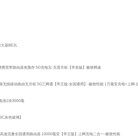
大器BE3L
三网便携宽带路由器免预存 5G充电宝-无需月租【帝皇版】极致网速
毫安无限无线移动路由无月租 5G三网通【帝王版-全国通用】-极致性能 1万毫安充电+上网
电池1块3000毫
3C灰色玻璃】
合一无限高速流量全国通用路由器 10000毫安【帝王版】上网充电二合一-极致性能