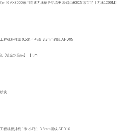
家用千兆wifi6 AX3000家用高速无线宿舍穿墙王 极路由E30双频百兆【无线1200M】
柜排线 0.5米 小巧白 3.8mm圆线 AT-D05
【镀金水晶头】 【 3m
座模块
柜排线 1米 小巧白 3.8mm圆线 AT-D10