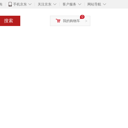
◇
◇
◇
◇
购
手机京东
关注京东
客户服务
网站导航
0
搜索
我的购物车
>