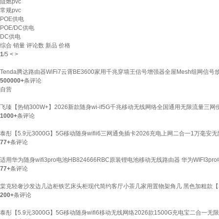
阻燃pvc
常规pvc
POE供电
POE/DC供电
DC供电
综合
销量
评论数
新品
价格
1
/
5
<
>
Tenda腾达路由器WiFi7云霄BE3600家用千兆穿墙王信号增强器全屋Mesh组网信号放
500000+
条评论
自营
飞瑧【热销300W+】2026新款随身wi-if5G千兆移动无线网络全国通用无限流量
1000+
条评论
泰彤【5.9元3000G】5G移动随身wifii6三网通免插卡2026充电上网二合一1万
77+
条评论
适用华为随身wifi3pro电池HB824666RBC原装锂电池移动无线路由器 华为WIFI3pro
77+
条评论
棠克轻奢沙发边几边柜铁艺床头柜现代简约客厅小茶几家用置物架角几 黑色加粗款【
200+
条评论
泰彤【5.9元3000G】5G移动随身wifi6移动无线网络2026款1500G充电宝二