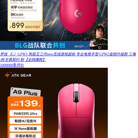
罗技（G）GPW3 狗屁王三代gpw无线游戏鼠标 专业电竞手型 GPW2金刚升级款 三角
洲/无畏契约 粉【全网爆款】
1000000条评价