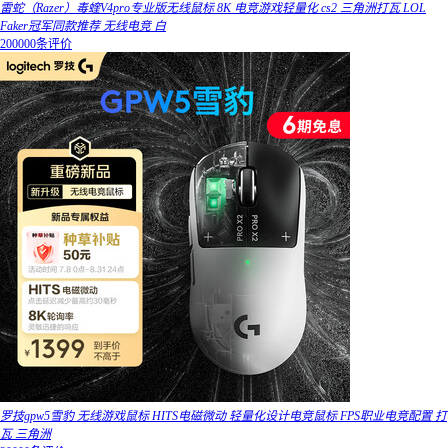
雷蛇（Razer）毒蝰V4pro专业版无线鼠标 8K 电竞游戏轻量化 cs2 三角洲打瓦 LOL
Faker冠军同款推荐 无线电竞 白
200000条评价
罗技gpw5雪豹 无线游戏鼠标 HITS电磁微动 轻量化设计电竞鼠标 FPS职业电竞配置 打
瓦 三角洲