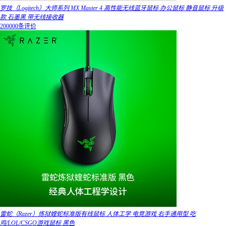
罗技（Logitech）大师系列 MX Master 4 高性能无线蓝牙鼠标 办公鼠标 静音鼠标 升级
款 石墨黑 带无线接收器
200000条评价
雷蛇（Razer）炼狱蝰蛇标准版有线鼠标 人体工学 电竞游戏 右手通用型 吃
鸡/LOL/CSGO游戏鼠标 黑色