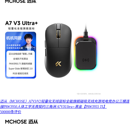
迈从（MCHOSE）A7V3/V2轻量化无线鼠标全能旗舰磁吸无线充游戏电竞办公三模连
接PAW3950人体工学无畏契约三角洲 A7V3UItra+黑金【PAW3955 TI】
500000条评价