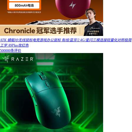
ATK 蜻蜓A9无线鼠标电竞游戏办公鼠标 有线/蓝牙/2.4G/星闪三模连接轻量化对称极简
工学 A9Plus玫红色
500000条评价