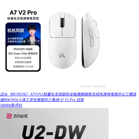
迈从（MCHOSE）A7V3/V2轻量化无线鼠标全能旗舰磁吸无线充游戏电竞办公三模连
接PAW3950人体工学无畏契约三角洲 A7 V2 Pro 白色
500000条评价