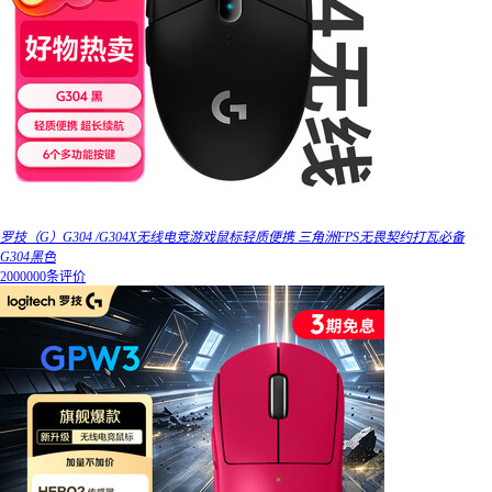
罗技（G）G304 /G304X无线电竞游戏鼠标轻质便携 三角洲FPS无畏契约打瓦必备
G304黑色
2000000条评价