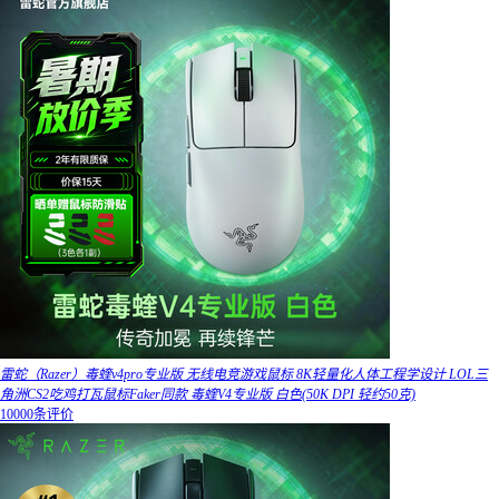
雷蛇（Razer）毒蝰v4pro专业版 无线电竞游戏鼠标 8K轻量化人体工程学设计 LOL三
角洲CS2吃鸡打瓦鼠标Faker同款 毒蝰V4专业版 白色(50K DPI 轻约50克)
10000条评价