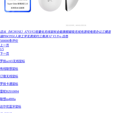
迈从（MCHOSE）A7V3/V2轻量化无线鼠标全能旗舰磁吸无线充游戏电竞办公三模连
接PAW3950人体工学无畏契约三角洲 A7 V3 Pro 白色
500000条评价
上一页
1/5
下一页
罗技m165无线鼠标
有线联想鼠标
订做无线鼠标
罗技卡通鼠标
雷蛇RZ010094
联想m4806a
达尔优蓝牙鼠标