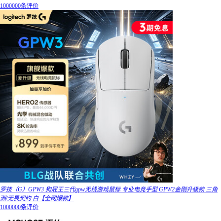
1000000条评价
罗技（G）GPW3 狗屁王三代gpw无线游戏鼠标 专业电竞手型 GPW2金刚升级款 三角
洲/无畏契约 白【全网爆款】
1000000条评价