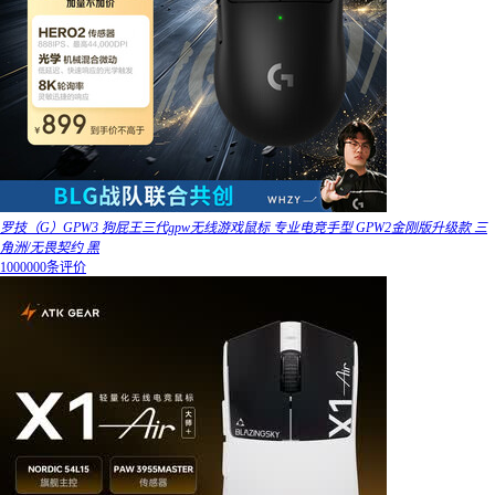
罗技（G）GPW3 狗屁王三代gpw无线游戏鼠标 专业电竞手型 GPW2金刚版升级款 三
角洲/无畏契约 黑
1000000条评价