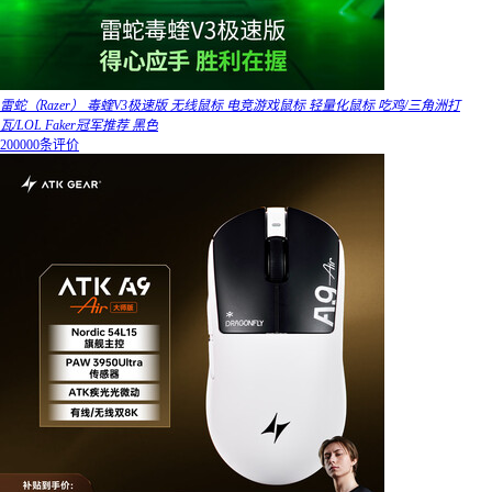
雷蛇（Razer） 毒蝰V3极速版 无线鼠标 电竞游戏鼠标 轻量化鼠标 吃鸡/三角洲打
瓦/LOL Faker冠军推荐 黑色
200000条评价