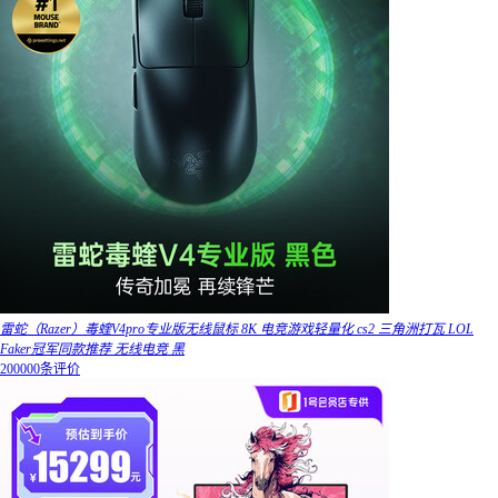
雷蛇（Razer）毒蝰V4pro专业版无线鼠标 8K 电竞游戏轻量化 cs2 三角洲打瓦 LOL
Faker冠军同款推荐 无线电竞 黑
200000条评价