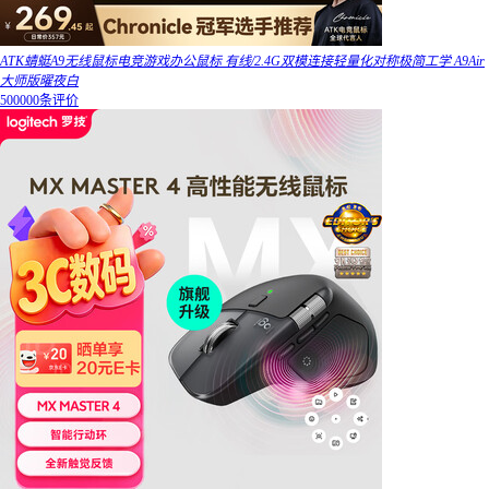
ATK蜻蜓A9无线鼠标电竞游戏办公鼠标 有线/2.4G双模连接轻量化对称极简工学 A9Air
大师版曜夜白
500000条评价