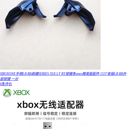
XBOXONE手柄LB RB肩键SERIES XSX LT RT按键条ones精英版配件 1537老版LB RB外
部按键 一对
0条评价