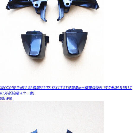
XBOXONE手柄LB RB肩键SERIES XSX LT RT按键条ones精英版配件 1537老版LB RB LT
RT外部按键( 4个一套)
0条评价