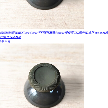
微软晓晓原装XBOX one S ones手柄摇杆蘑菇头series摇杆帽 XSX国产3D遥杆 one ones摇
杆帽 军绿老版高
6条评价