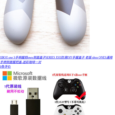
XBOX one S手柄握把ones侧面盖子SERIES XSX防滑DIY手握盖子 老版 xbox ONES通用
手柄侧面握把盖-迷彩咖啡一对
0条评价