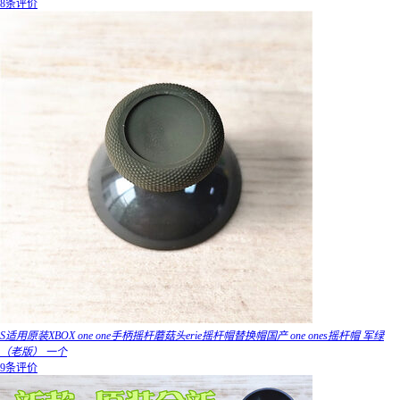
8条评价
S适用原装XBOX one one手柄摇杆蘑菇头erie摇杆帽替换帽国产 one ones摇杆帽 军绿
（老版） 一个
9条评价