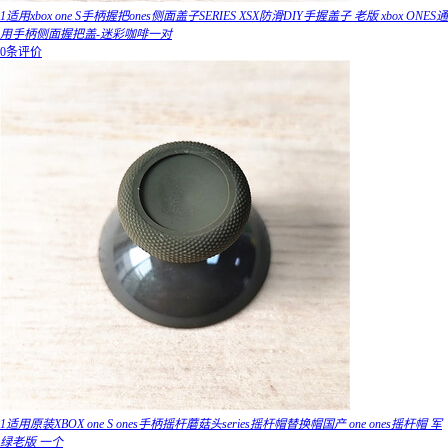
1适用xbox one S手柄握把ones侧面盖子SERIES XSX防滑DIY手握盖子 老版 xbox ONES通
用手柄侧面握把盖-迷彩咖啡一对
0条评价
1适用原装XBOX one S ones手柄摇杆蘑菇头series摇杆帽替换帽国产 one ones摇杆帽 军
绿老版 一个