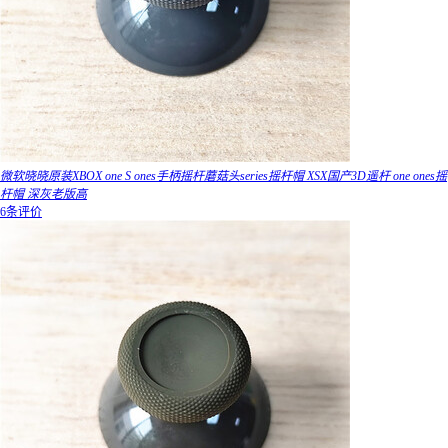
微软晓晓原装XBOX one S ones手柄摇杆蘑菇头series摇杆帽 XSX国产3D遥杆 one ones摇
杆帽 深灰老版高
6条评价