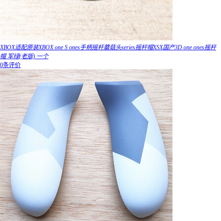
XBOX适配原装XBOX one S ones手柄摇杆蘑菇头series摇杆帽XSX国产3D one ones摇杆
帽 军绿(老版) 一个
0条评价