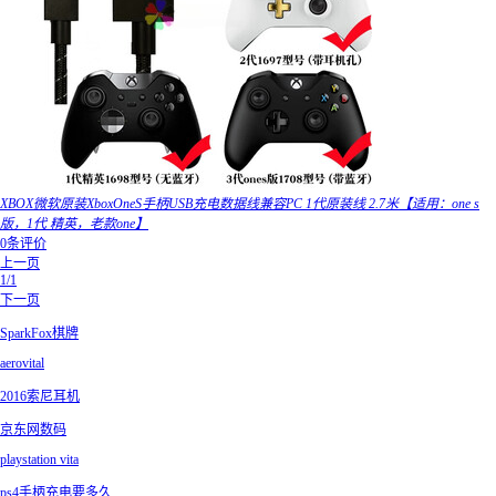
XBOX微软原装XboxOneS手柄USB充电数据线兼容PC 1代原装线 2.7米【适用：one s
版，1代 精英，老款one】
0条评价
上一页
1/1
下一页
SparkFox棋牌
aerovital
2016索尼耳机
京东网数码
playstation vita
ps4手柄充电要多久