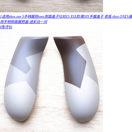
1适用xbox one S手柄握把ones侧面盖子SERIES XSX防滑DIY手握盖子 老版 xbox ONES通
用手柄侧面握把盖-迷彩白一对
0条评价