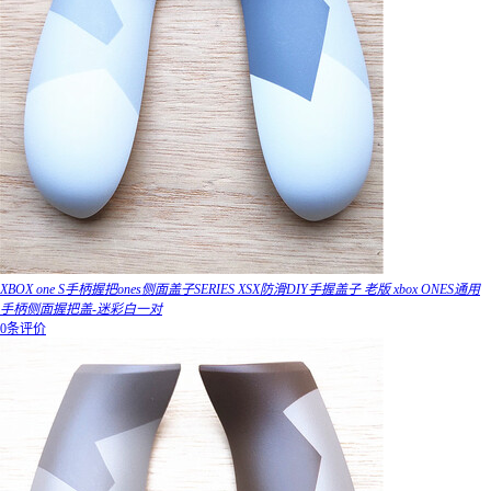
XBOX one S手柄握把ones侧面盖子SERIES XSX防滑DIY手握盖子 老版 xbox ONES通用
手柄侧面握把盖-迷彩白一对
0条评价