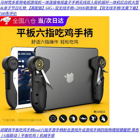
马林梵多家用电视游戏机一体连接电视盒子手柄无线双人街机摇杆一体机红白机大型
4k亲子节日礼物 【高配版】64G+双无线手柄+20000款游戏 【双无线手柄/无需下载】
500条评价
顽键侠平板吃鸡手柄ipad六指手游手柄射击游戏外设游戏手柄四指物理按键握把 黑色
丨6指联动丨平板吃鸡丨机械手感