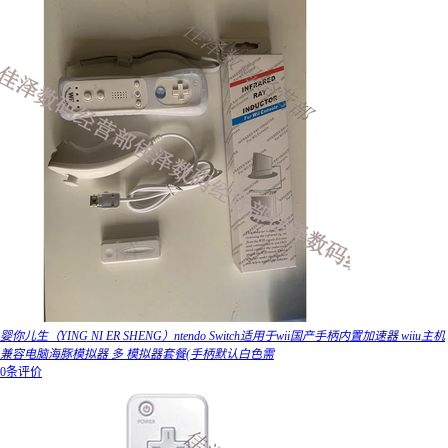
婴你儿生（YING NI ER SHENG）ntendo Switch适用于wii国产手柄内置加速器 wiiu主机
兼容电脑海豚模拟器 多 模拟器套餐(手柄默认白色需
0条评价