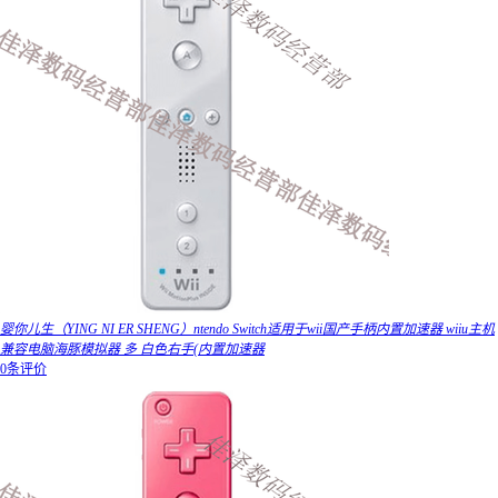
婴你儿生（YING NI ER SHENG）ntendo Switch适用于wii国产手柄内置加速器 wiiu主机
兼容电脑海豚模拟器 多 白色右手(内置加速器
0条评价