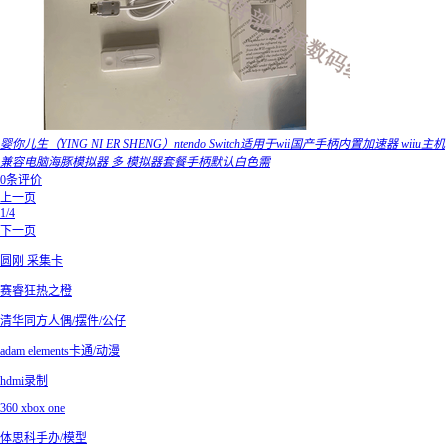
婴你儿生（YING NI ER SHENG）ntendo Switch适用于wii国产手柄内置加速器 wiiu主机
兼容电脑海豚模拟器 多 模拟器套餐手柄默认白色需
0条评价
上一页
1/4
下一页
圆刚 采集卡
赛睿狂热之橙
清华同方人偶/摆件/公仔
adam elements卡通/动漫
hdmi录制
360 xbox one
体思科手办/模型