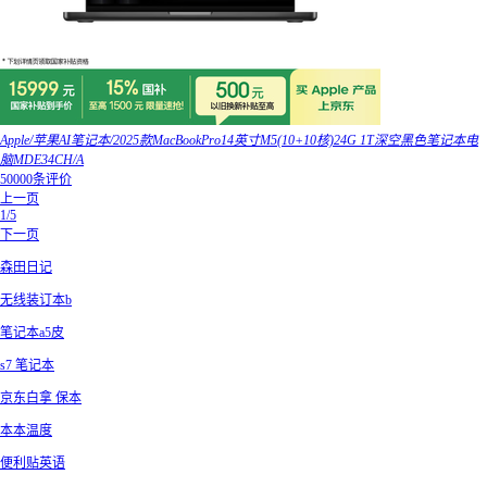
Apple/苹果AI笔记本/2025款MacBookPro14英寸M5(10+10核)24G 1T深空黑色笔记本电
脑MDE34CH/A
50000条评价
上一页
1/5
下一页
森田日记
无线装订本b
笔记本a5皮
s7 笔记本
京东白拿 保本
本本温度
便利贴英语