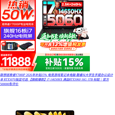
联想拯救者Y7000P 2026年补贴15% 电竞游戏笔记本电脑 酷睿AI大学生手提办公设计
本 RTX5070独显可选 【旗舰爆款】i7-14650HX 满血RTX5060 16G 1TB 标配｜官方
500000条评价