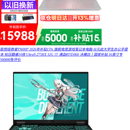
联想拯救者Y9000P 2026年补贴15% 旗舰电竞游戏笔记本电脑 AI元启大学生办公手提
本 标压酷睿24核 Ultra9-275HX 32G 1T 满血RTX5060 冰魄白丨国家补贴 16英寸专
500000条评价