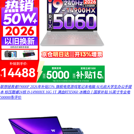
联想拯救者Y9000P 2026年补贴15% 旗舰电竞游戏笔记本电脑 AI元启大学生办公手提
本 标压酷睿24核 i9-14900HX 16G 1T 满血RTX5060 冰魄白丨国家补贴 16英寸专业电
500000条评价