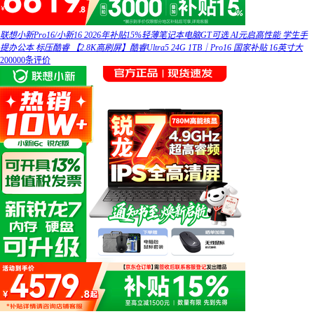
联想小新Pro16/小新16 2026年补贴15%轻薄笔记本电脑GT可选 AI元启高性能 学生手
提办公本 标压酷睿 【2.8K高刷屏】酷睿Ultra5 24G 1TB｜Pro16 国家补贴 16英寸大
200000条评价