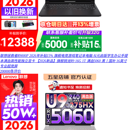
联想拯救者R9000P 2026年补贴15% 旗舰电竞游戏笔记本电脑 AI元启版学生办公手提
本满血高性能独立显卡 【2026新品】旗舰锐龙R9 16G 1T 满血5060 黑丨国补 16英寸
专业超竞屏
200000条评价