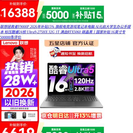
联想拯救者Y9000P 2026年补贴15% 旗舰电竞游戏笔记本电脑 AI元启大学生办公手提
本 标压酷睿24核 Ultra9-275HX 32G 1T 满血RTX5060 碳晶黑丨国家补贴 16英寸专
500000条评价