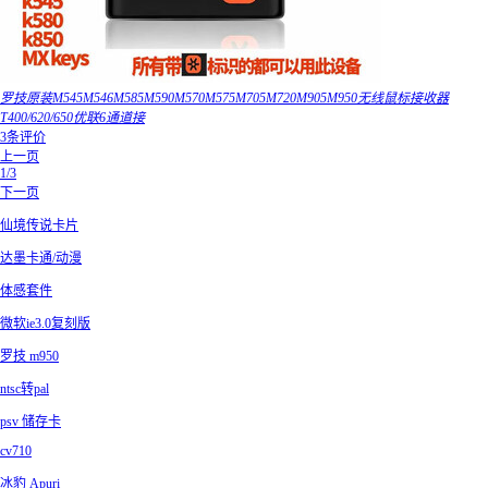
罗技原装M545M546M585M590M570M575M705M720M905M950无线鼠标接收器
T400/620/650优联6通道接
3条评价
上一页
1/3
下一页
仙境传说卡片
达墨卡通/动漫
体感套件
微软ie3.0复刻版
罗技 m950
ntsc转pal
psv 储存卡
cv710
冰豹 Apuri