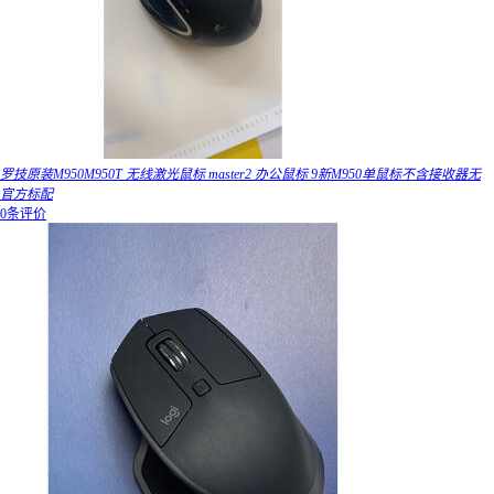
罗技原装M950M950T 无线激光鼠标 master2 办公鼠标 9新M950单鼠标不含接收器无
官方标配
0条评价