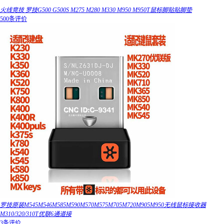
火线竞技 罗技G500 G500S M275 M280 M330 M950 M950T鼠标脚贴贴脚垫
500条评价
罗技原装M545M546M585M590M570M575M705M720M905M950无线鼠标接收器
M310/320/310T优联6通道接
3条评价