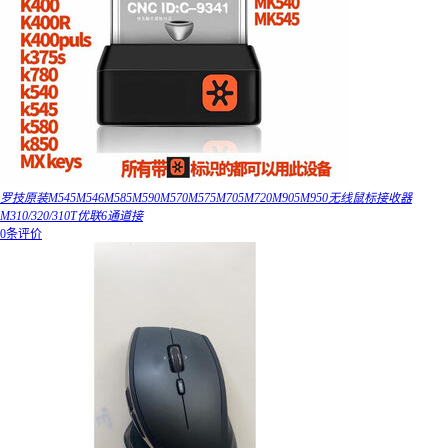
罗技原装M545M546M585M590M570M575M705M720M905M950无线鼠标接收器
M310/320/310T优联6通道接
0条评价