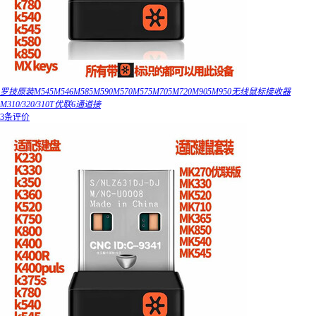
罗技原装M545M546M585M590M570M575M705M720M905M950无线鼠标接收器
M310/320/310T优联6通道接
3条评价