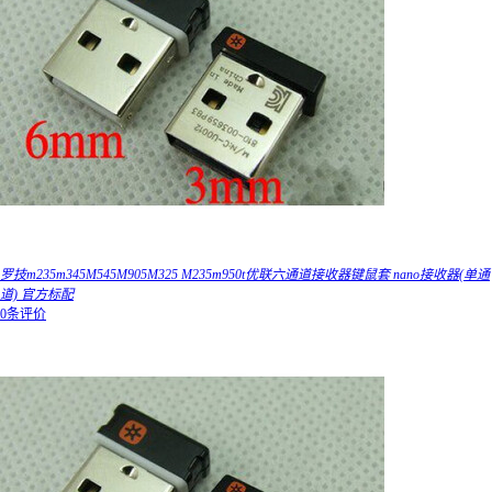
罗技m235m345M545M905M325 M235m950t优联六通道接收器键鼠套 nano接收器(单通
道) 官方标配
0条评价