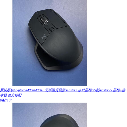
罗技原装Logitech/M950M950T 无线激光鼠标 master2 办公鼠标 95新master2S 鼠标+接
收器 官方标配
0条评价