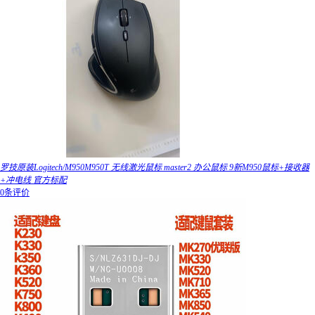
罗技原装Logitech/M950M950T 无线激光鼠标 master2 办公鼠标 9新M950鼠标+接收器
+冲电线 官方标配
0条评价