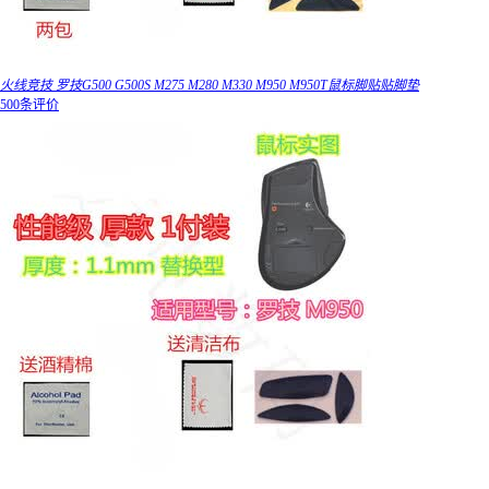
火线竞技 罗技G500 G500S M275 M280 M330 M950 M950T鼠标脚贴贴脚垫
500条评价