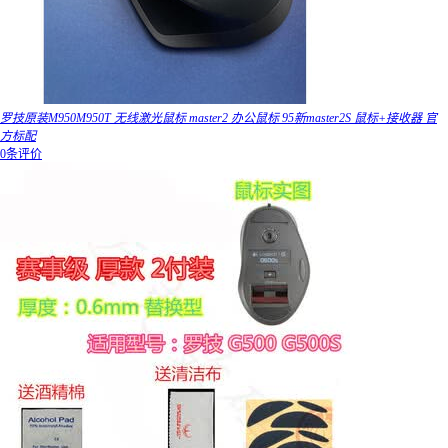
罗技原装M950M950T 无线激光鼠标 master2 办公鼠标 95新master2S 鼠标+接收器 官
方标配
0条评价