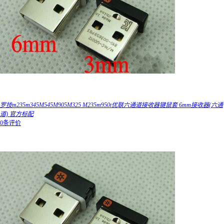
罗技m235m345M545M905M325 M235m950t优联六通道接收器键鼠套 6mm接收器(六通
道) 官方标配
0条评价