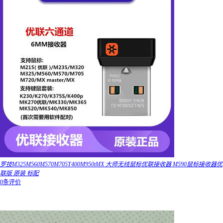
罗技M325M560M570M705T400M950tMX 大师无线鼠标优联接收器 M590鼠标接收器优
联版 原装 标配
0条评价