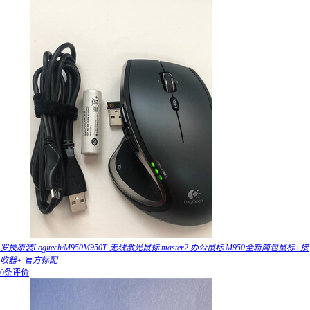
罗技原装Logitech/M950M950T 无线激光鼠标 master2 办公鼠标 M950全新简包鼠标+接
收器+ 官方标配
0条评价