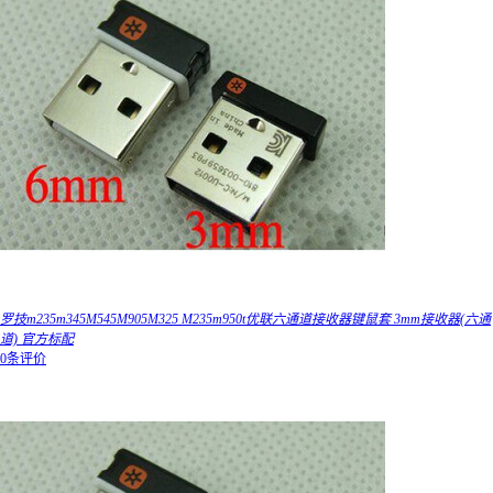
罗技m235m345M545M905M325 M235m950t优联六通道接收器键鼠套 3mm接收器(六通
道) 官方标配
0条评价