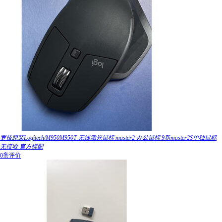
罗技原装Logitech/M950M950T 无线激光鼠标 master2 办公鼠标 9新master2S单独鼠标
无接收 官方标配
0条评价