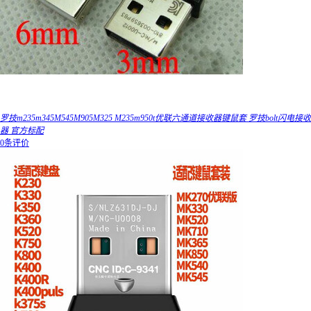
罗技m235m345M545M905M325 M235m950t优联六通道接收器键鼠套 罗技bolt闪电接收
器 官方标配
0条评价