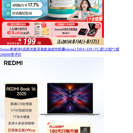
Swisse斯维诗4倍高浓度深海鱼油迷你胶囊omega3 DHA+EPA rTG型120粒*2瓶
200000条评价