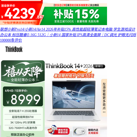
联想小新Pro14/小新14/Air14 2026年补贴15% 高性能超轻薄笔记本电脑 学生游戏设计
办公本 标压酷睿i5 16G 512G｜小新14 国家补贴 IPS高清全面屏｜DC调光 护眼无闪烁
100000条评价