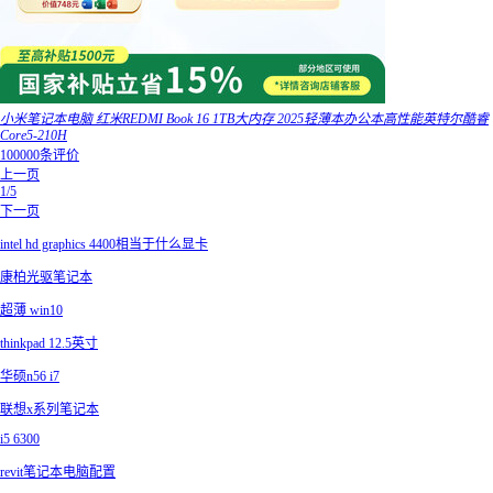
小米笔记本电脑 红米REDMI Book 16 1TB大内存 2025轻薄本办公本高性能英特尔酷睿
Core5-210H
100000条评价
上一页
1/5
下一页
intel hd graphics 4400相当于什么显卡
康柏光驱笔记本
超薄 win10
thinkpad 12.5英寸
华硕n56 i7
联想x系列笔记本
i5 6300
revit笔记本电脑配置