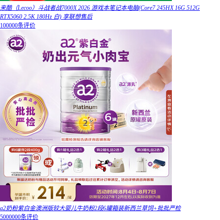
来酷（Lecoo）斗战者战7000X 2026 游戏本笔记本电脑(Core7 245HX 16G 512G
RTX5060 2.5K 180Hz 白) 享联想售后
100000条评价
a2奶粉紫白金澳洲版较大婴儿牛奶粉2段6罐箱装新西兰草饲+批批严检
5000000条评价