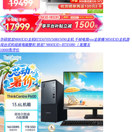
华硕锐龙9800X3D主机RTX5070Ti/5080/5090主机 千帧电竞rog全家桶 9850X3D主机游
戏台式机组装电脑整机 锐龙7 9800X3D+RTX5080 丨配置五
10000条评价