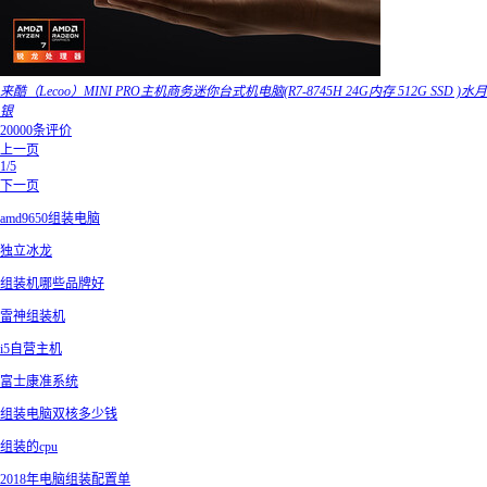
来酷（Lecoo）MINI PRO主机商务迷你台式机电脑(R7-8745H 24G内存 512G SSD )水月
银
20000条评价
上一页
1/5
下一页
amd9650组装电脑
独立冰龙
组装机哪些品牌好
雷神组装机
i5自营主机
富士康准系统
组装电脑双核多少钱
组装的cpu
2018年电脑组装配置单