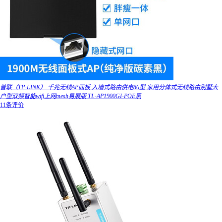
普联（TP-LINK） 千兆无线AP面板 入墙式路由供电86型 家用分体式无线路由别墅大
户型双频智能wifi上网mesh易展版 TL-AP1900GI-POE黑
11条评价