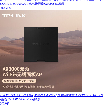
DC/PoE供电 AP1902GP全向易展版AC1900M 5G双频
39条评价
TP-LINKTPLINK千兆无线ap面板1900M全屋wifi覆盖86型家用TL-AP1900GI-POE 【升
级款】TL-XAP3000GI-PoE碳素黑
0条评价