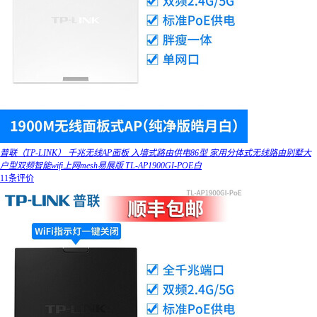
普联（TP-LINK） 千兆无线AP面板 入墙式路由供电86型 家用分体式无线路由别墅大
户型双频智能wifi上网mesh易展版 TL-AP1900GI-POE白
11条评价