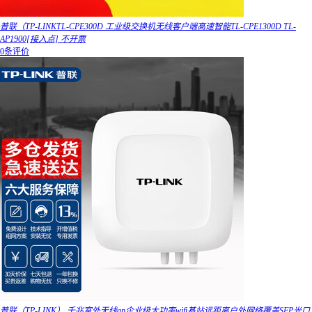
普联（TP-LINKTL-CPE300D 工业级交换机无线客户端高速智能TL-CPE1300D TL-
AP1900[接入点] 不开票
0条评价
普联（TP-LINK） 千兆室外无线ap企业级大功率wifi基站远距离户外网络覆盖SFP光口