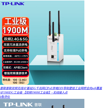
普联普联双频无线AP基站5G千兆网口PoE供电DIN导轨壁挂工业网桥全向wifi覆盖
AP1900DG工业级 【双频1900M工业级】~无线接入点
0条评价