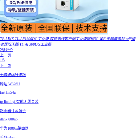
TP-LINK TL-AP1900DG工业级 双频无线客户端工业级网桥5G WiFi传输覆盖AP wifi接
收器双天线 TL-AP300DG工业级
2条评价
上一页
1/5
下一页
无碱玻璃纤维粉
腾达 W326U
fast fm54u
tp-link hyfi智能无线套装
路由器什么牌子
dlink 600nb
华为1000m路由器
千兆wlan