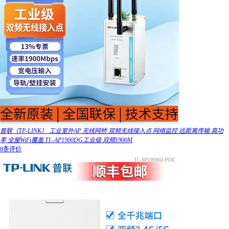
普联（TP-LINK） 工业室外AP 无线网桥 双频无线接入点 网络监控 远距离传输 高功
率 全屋WiFi覆盖 TL-AP1900DG工业级 双频1900M
0条评价