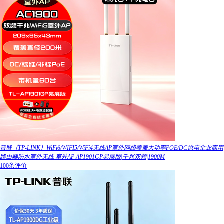
普联（TP-LINK）WiFi6/WIFI5/WiFi4无线AP室外网络覆盖大功率POE/DC供电企业商用
路由器防水室外无线 室外AP AP1901GP易展版|千兆双频|1900M
100条评价