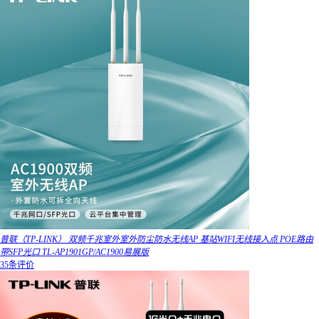
普联（TP-LINK） 双频千兆室外室外防尘防水无线AP 基站WIFI无线接入点 POE路由
带SFP光口 TL-AP1901GP/AC1900易展版
35条评价