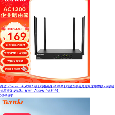
腾达（Tenda） 5G双频千兆无线路由器 AX3000无线企业家用商用高速路由器 wifi穿墙
金属壳体VPN路由 W18E【1200M企业路由】
500条评价