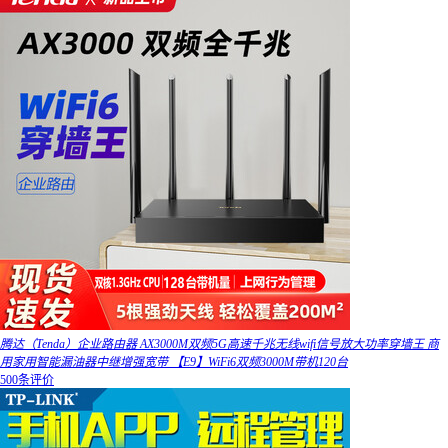
腾达（Tenda）企业路由器 AX3000M双频5G高速千兆无线wifi信号放大功率穿墙王 商
用家用智能漏油器中继增强宽带 【E9】WiFi6双频3000M带机120台
500条评价