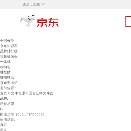
◇
送至：
北京
全部分类
京东知识库
品牌排行榜
普联摄像头
一体机
收纳包
键盘贴
键帽贴纸
京东美术馆
当前位置：
首页
>
文件管理
> 国俊众搏文件盘
品牌:
所有品牌
G
国俊众搏（guojunzhongbo）
适用场景:
办公
报告