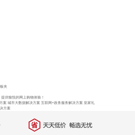
板夹
，提供愉悦的网上购物体验！
方案
城市大数据解决方案
互联网+政务服务解决方案
皇家礼
决方案
省
天天低价，畅选无忧