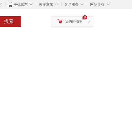
◇
◇
◇
◇
购
手机京东
关注京东
客户服务
网站导航
0
搜索
我的购物车
>