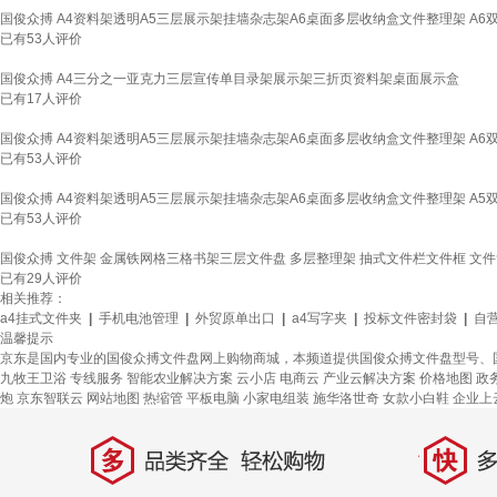
国俊众搏 A4资料架透明A5三层展示架挂墙杂志架A6桌面多层收纳盒文件整理架 A6
已有
53
人评价
国俊众搏 A4三分之一亚克力三层宣传单目录架展示架三折页资料架桌面展示盒
已有
17
人评价
国俊众搏 A4资料架透明A5三层展示架挂墙杂志架A6桌面多层收纳盒文件整理架 A6
已有
53
人评价
国俊众搏 A4资料架透明A5三层展示架挂墙杂志架A6桌面多层收纳盒文件整理架 A5
已有
53
人评价
国俊众搏 文件架 金属铁网格三格书架三层文件盘 多层整理架 抽式文件栏文件框 文件
已有
29
人评价
相关推荐：
a4挂式文件夹
|
手机电池管理
|
外贸原单出口
|
a4写字夹
|
投标文件密封袋
|
自
温馨提示
京东是国内专业的国俊众搏文件盘网上购物商城，本频道提供国俊众搏文件盘型号、
九牧王卫浴
专线服务
智能农业解决方案
云小店
电商云
产业云解决方案
价格地图
政
炮
京东智联云
网站地图
热缩管
平板电脑
小家电组装
施华洛世奇
女款小白鞋
企业上
多
快
品类齐全，轻松购物
多仓