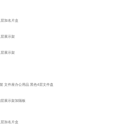
双层加名片盒
双层展示架
双层展示架
筐 文件座办公用品 黑色4层文件盘
四层展示架加隔板
双层加名片盒