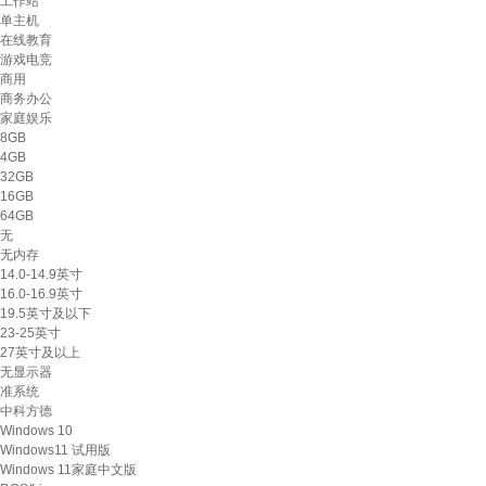
工作站
单主机
在线教育
游戏电竞
商用
商务办公
家庭娱乐
8GB
4GB
32GB
16GB
64GB
无
无内存
14.0-14.9英寸
16.0-16.9英寸
19.5英寸及以下
23-25英寸
27英寸及以上
无显示器
准系统
中科方德
Windows 10
Windows11 试用版
Windows 11家庭中文版