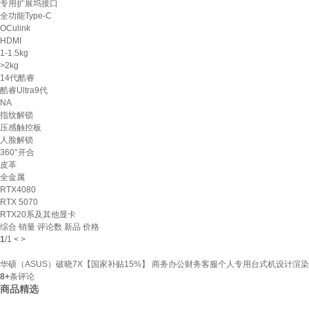
专用扩展坞接口
全功能Type-C
OCulink
HDMI
1-1.5kg
>2kg
14代酷睿
酷睿Ultra9代
NA
指纹解锁
压感触控板
人脸解锁
360°开合
皮革
全金属
RTX4080
RTX 5070
RTX20系及其他显卡
综合
销量
评论数
新品
价格
1
/
1
<
>
华硕（ASUS）破晓7X【国家补贴15%】 商务办公财务客服个人专用台式机设计渲染游戏主
8+
条评论
商品精选