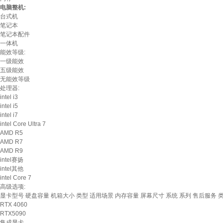
电脑整机:
台式机
笔记本
笔记本配件
一体机
能效等级:
一级能效
五级能效
无能效等级
处理器:
intel i3
intel i5
intel i7
intel Core Ultra 7
AMD R5
AMD R7
AMD R9
intel赛扬
intel其他
intel Core 7
高级选项:
显卡型号
硬盘容量
机箱大小
类型
适用场景
内存容量
屏幕尺寸
系统
系列
售后服务
RTX 4060
RTX5090
集成显卡