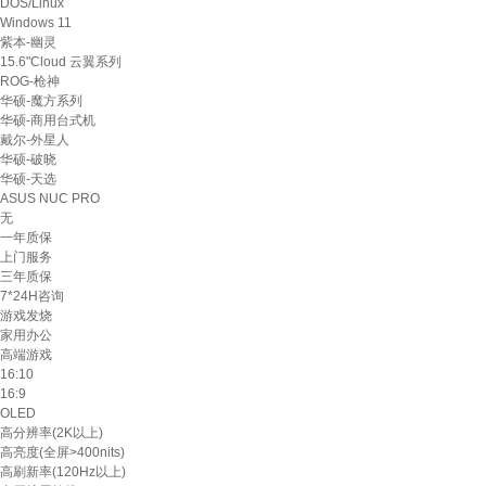
DOS/Linux
Windows 11
紫本-幽灵
15.6"Cloud 云翼系列
ROG-枪神
华硕-魔方系列
华硕-商用台式机
戴尔-外星人
华硕-破晓
华硕-天选
ASUS NUC PRO
无
一年质保
上门服务
三年质保
7*24H咨询
游戏发烧
家用办公
高端游戏
16:10
16:9
OLED
高分辨率(2K以上)
高亮度(全屏>400nits)
高刷新率(120Hz以上)