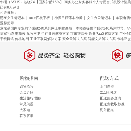
华硕（ASUS）破晓7X【国家补贴15%】 商务办公财务客服个人专用台式机设计渲染游戏主
已有
8
人评价
相关推荐：
游匣女生笔记本
|
acer四核平板
|
神券日轻薄本神劵
|
女生办公笔记本
|
华硕电脑4
温馨提示
京东是国内专业的华硕gt240系列网上购物商城，本频道提供华硕gt240系列型号、
皇家礼炮
电商云
九牧王卫浴
产业云解决方案
京东智联云
政务PaaS解决方案
产业创
干线网络
价格地图
工业互联网解决方案
安全云解决方案
智能文旅解决方案
卡地亚
多
快
品类齐全，轻松购物
多仓
购物指南
配送方式
购物流程
上门自提
会员介绍
211限时达
生活旅行/团购
配送服务查询
常见问题
配送费收取标准
大家电
海外配送
联系客服