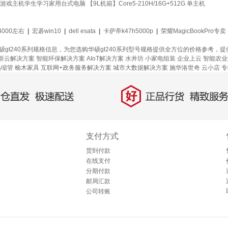
机学生学习家用台式电脑 【9L机箱】Core5-210H/16G+512G 单主机
000左右
|
宏碁win10
|
dell esata
|
卡萨帝k47h5000p
|
荣耀MagicBookPro专卖
华硕gt240系列规格信息，为您选购华硕gt240系列型号规格提供全方位的价格参考，
新云解决方案
智能环保解决方案
AIoT解决方案
水井坊
小家电组装
企业上云
智能农业
热缩管
榆木家具
互联网+政务服务解决方案
城市大数据解决方案
施华洛世奇
云小店
专
好
直发，极速配送
正品行货，精致服务
支付方式
货到付款
在线支付
分期付款
邮局汇款
公司转账