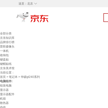
◇
送至：
北京
全部分类
京东知识库
品牌排行榜
普联摄像头
一体机
收纳包
键盘贴
键帽贴纸
京东美术馆
当前位置：
首页
>
笔记本
> 华硕gt240系列
电脑组件:
组装电脑
显示器
显示器配件
机箱
散热器
内存