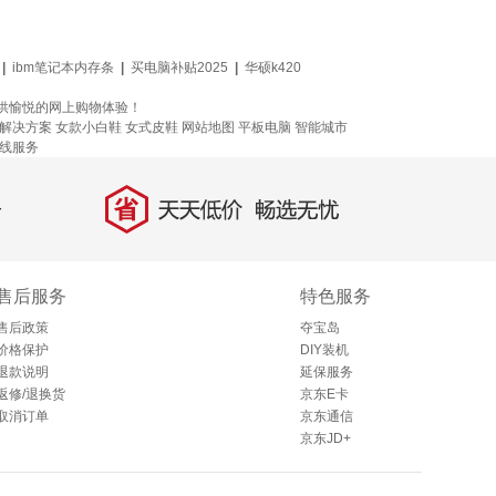
|
ibm笔记本内存条
|
买电脑补贴2025
|
华硕k420
提供愉悦的网上购物体验！
解决方案
女款小白鞋
女式皮鞋
网站地图
平板电脑
智能城市
线服务
省
天天低价，畅选无忧
售后服务
特色服务
售后政策
夺宝岛
价格保护
DIY装机
退款说明
延保服务
返修/退换货
京东E卡
取消订单
京东通信
京东JD+