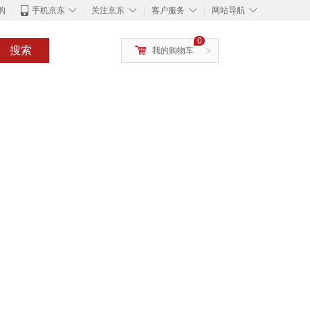
◇
◇
◇
◇
购
手机京东
关注京东
客户服务
网站导航
0
搜索
我的购物车
>