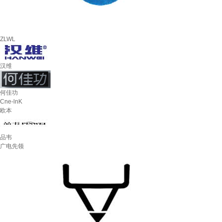
ZLWL
汉维
何佳功
Cne-lnK
欧本
品韦
广电先领