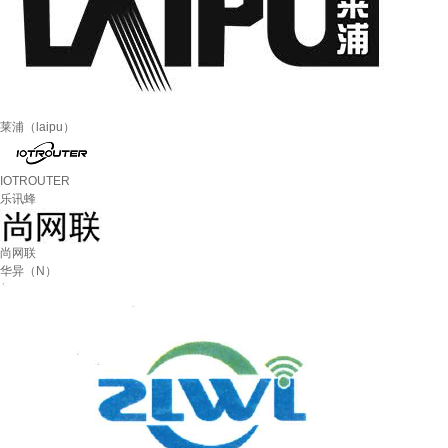
莱浦（laipu）
IOTROUTER
乐讯蜂
尚网联
华异（N）