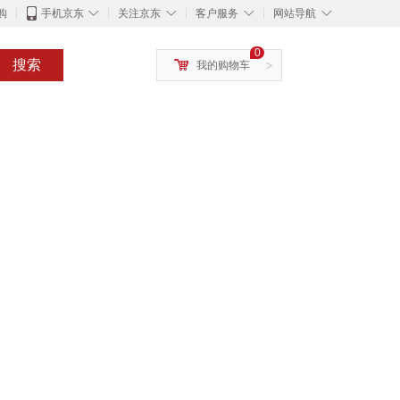
◇
◇
◇
◇
购
手机京东
关注京东
客户服务
网站导航
0
搜索
我的购物车
>