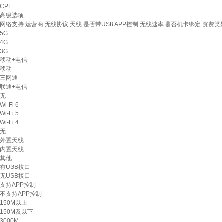
CPE
高级选项:
网络支持
运营商
无线协议
天线
是否带USB
APP控制
无线速率
是否机卡绑定
资费类
5G
4G
3G
移动+电信
移动
三网通
联通+电信
无
Wi-Fi 6
Wi-Fi 5
Wi-Fi 4
无
外置天线
内置天线
其他
有USB接口
无USB接口
支持APP控制
不支持APP控制
150M以上
150M及以下
3000M