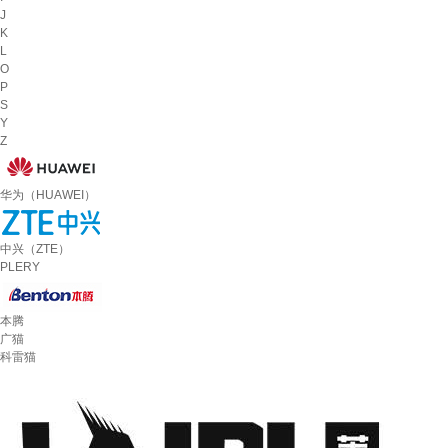
J
K
L
O
P
S
Y
Z
华为（HUAWEI）
中兴（ZTE）
PLERY
本腾
广猫
科雷猫