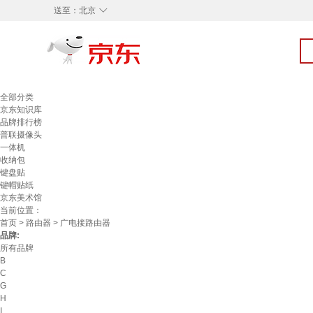
◇
送至：
北京
全部分类
京东知识库
品牌排行榜
普联摄像头
一体机
收纳包
键盘贴
键帽贴纸
京东美术馆
当前位置：
首页
>
路由器
> 广电接路由器
品牌:
所有品牌
B
C
G
H
I