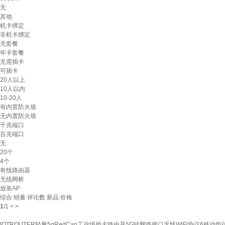
无
其他
机卡绑定
非机卡绑定
无套餐
年卡套餐
无需插卡
可插卡
20人以上
10人以内
10-20人
有内置防火墙
无内置防火墙
千兆端口
百兆端口
无
20个
4个
有线路由器
无线网桥
放装AP
综合
销量
评论数
新品
价格
1
/
1
<
>
IOTROUTER轻量5gRedCap工业级插卡路由器5G转网路接口无线WiFi协议6移动电信广电