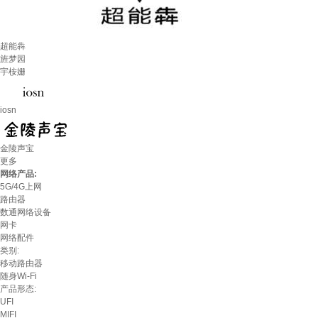
超能犇
旌梦园
宇桉姗
iosn
金陵声宝
更多
网络产品:
5G/4G上网
路由器
数通网络设备
网卡
网络配件
类别:
移动路由器
随身Wi-Fi
产品形态:
UFI
MIFI