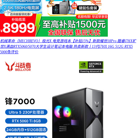
机械革命（MECHREVO）极光X 电竞游戏本【补贴15%】新款耀世18Pro 酷睿i7HX旷
世X满血RTX5060/5070大学生设计笔记本电脑 热卖新款丨13代i7HX 16G 512G RTX5
5000条评价