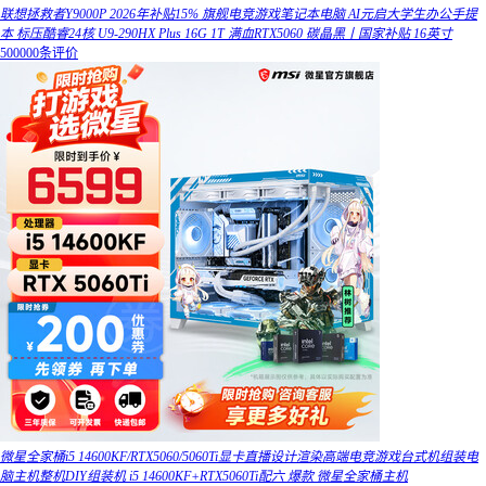
联想拯救者Y9000P 2026年补贴15% 旗舰电竞游戏笔记本电脑 AI元启大学生办公手提
本 标压酷睿24核 U9-290HX Plus 16G 1T 满血RTX5060 碳晶黑丨国家补贴 16英寸
500000条评价
微星全家桶i5 14600KF/RTX5060/5060Ti显卡直播设计渲染高端电竞游戏台式机组装电
脑主机整机DIY组装机 i5 14600KF+RTX5060Ti配六 爆款 微星全家桶主机