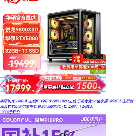
华硕锐龙9800X3D主机RTX5070Ti/5080/5090主机 千帧电竞rog全家桶 9850X3D主机游
戏台式机组装电脑整机 锐龙7 9800X3D+RTX5080 丨配置五
10000条评价