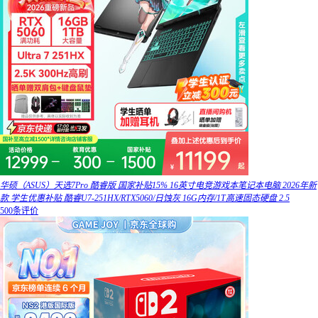
华硕（ASUS）天选7Pro 酷睿版 国家补贴15% 16英寸电竞游戏本笔记本电脑 2026年新
款 学生优惠补贴 酷睿U7-251HX/RTX5060/日蚀灰 16G内存/1T高速固态硬盘 2.5
500条评价