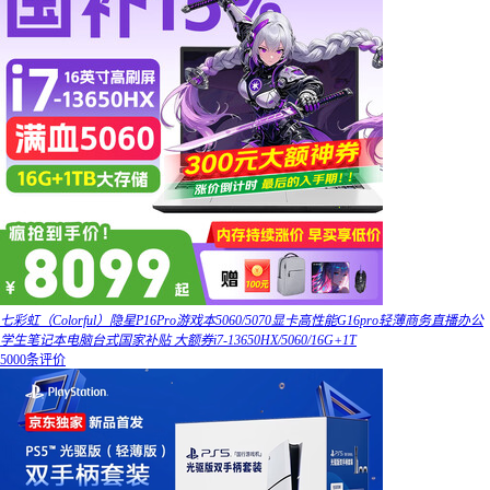
七彩虹（Colorful）隐星P16Pro游戏本5060/5070显卡高性能G16pro轻薄商务直播办公
学生笔记本电脑台式国家补贴 大额券i7-13650HX/5060/16G+1T
5000条评价