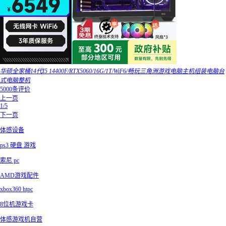
华硕全家桶14代I5 14400F/RTX5060/16G/1T/WiF6/畅玩三角洲游戏电脑主机组装电脑台
式电脑整机
5000条评价
上一页
1/5
下一页
体感设备
ps3 硬盘 游戏
索尼 pc
AMD游戏配件
xbox360 htpc
8位机游戏卡
体感游戏机自营