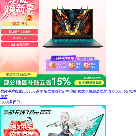
机械革命蛟龙15K 15.6英寸 电竞游戏笔记本电脑 锐龙R7旗舰处理器 RTX4050 16G大内
存灰
10000条评价