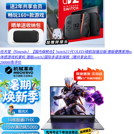
任天堂（Nintendo）【国内保税仓】Switch2/1代 OLED/续航加强日版/港版便携家用ns
体感游戏机掌机 港版switch2国际多语言保税（赠共享会员）
200000条评价