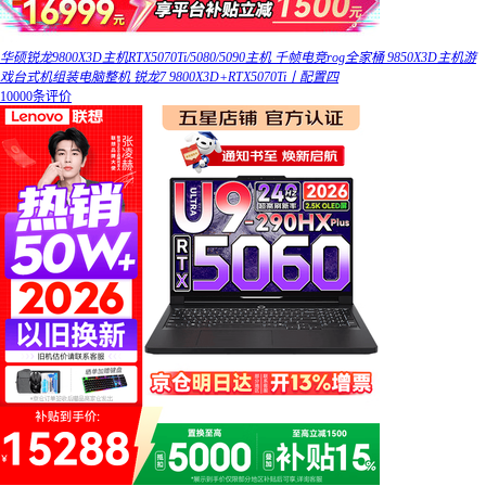
华硕锐龙9800X3D主机RTX5070Ti/5080/5090主机 千帧电竞rog全家桶 9850X3D主机游
戏台式机组装电脑整机 锐龙7 9800X3D+RTX5070Ti丨配置四
10000条评价