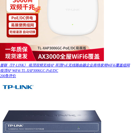
普联（TP-LINK） 吸顶双频无线AP 吊顶PoE无线路由器企业商场家用WiFi6覆盖组网
吸顶AP WiFi6 TL-XAP3006GC-PoE/DC
200条评价