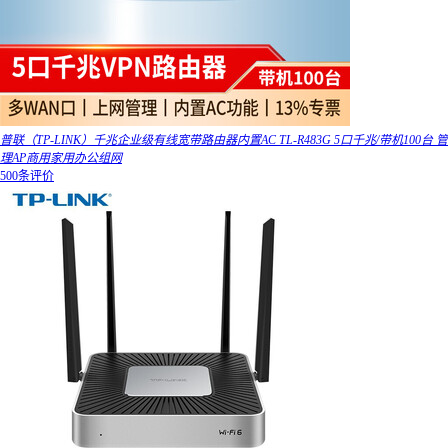
普联（TP-LINK）千兆企业级有线宽带路由器内置AC TL-R483G 5口千兆/带机100台 管
理AP商用家用办公组网
500条评价