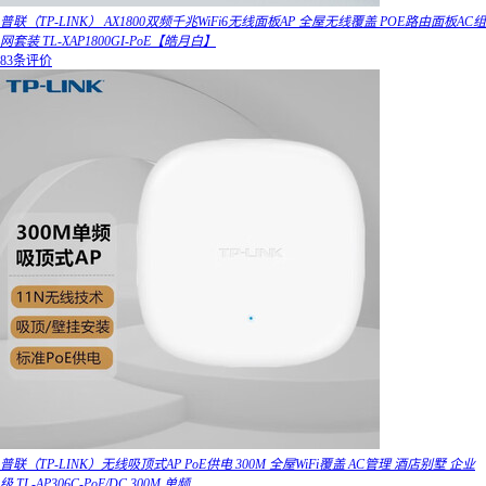
普联（TP-LINK） AX1800双频千兆WiFi6无线面板AP 全屋无线覆盖 POE路由面板AC组
网套装 TL-XAP1800GI-PoE【皓月白】
83条评价
普联（TP-LINK）无线吸顶式AP PoE供电 300M 全屋WiFi覆盖 AC管理 酒店别墅 企业
级 TL-AP306C-PoE/DC 300M 单频