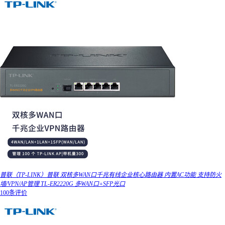
普联（TP-LINK）普联 双核多WAN口千兆有线企业核心路由器 内置AC功能 支持防火
墙/VPN/AP管理 TL-ER2220G 多WAN口+SFP光口
100条评价