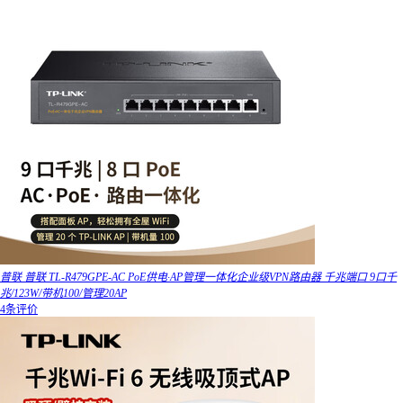
普联 普联 TL-R479GPE-AC PoE供电·AP管理一体化企业级VPN路由器 千兆端口 9口千
兆/123W/带机100/管理20AP
4条评价