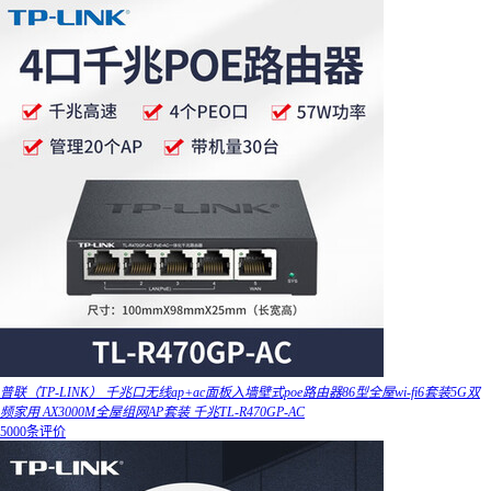
普联（TP-LINK） 千兆口无线ap+ac面板入墙壁式poe路由器86型全屋wi-fi6套装5G双
频家用 AX3000M全屋组网AP套装 千兆TL-R470GP-AC
5000条评价