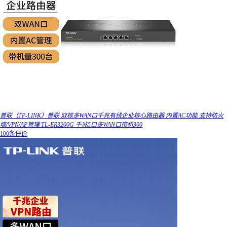
普联（TP-LINK）普联 双核多WAN口千兆有线企业核心路由器 内置AC功能 支持防火
墙/VPN/AP管理 TL-ER3200G 千兆5口多WAN口带机300
100条评价