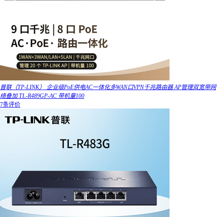
普联（TP-LINK） 企业级PoE供电AC一体化多WAN口VPN千兆路由器 AP管理双宽带网
络叠加 TL-R489GP-AC 带机量100
7条评价