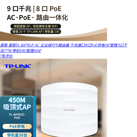
普联 普联TL-R479GP-AC 企业级VPN路由器 千兆端口/8口PoE供电/AP管理 9口千
兆/77W/带机100/管理50AP
7条评价