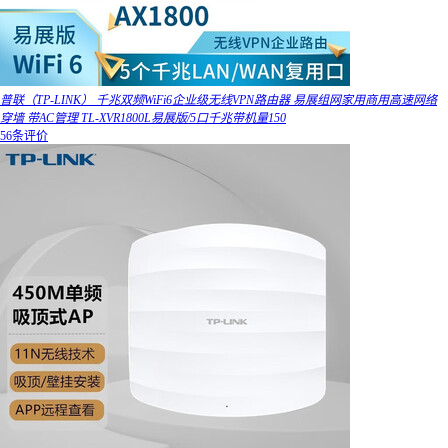
普联（TP-LINK） 千兆双频WiFi6企业级无线VPN路由器 易展组网家用商用高速网络
穿墙 带AC管理 TL-XVR1800L易展版/5口千兆带机量150
56条评价