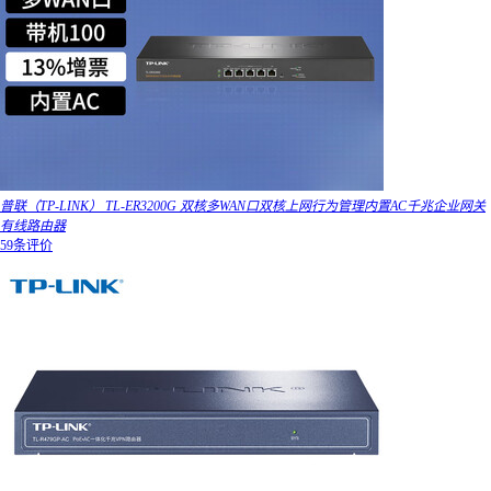
普联（TP-LINK） TL-ER3200G 双核多WAN口双核上网行为管理内置AC千兆企业网关
有线路由器
59条评价