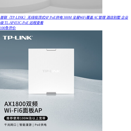
普联（TP-LINK）无线吸顶式AP PoE供电 300M 全屋WiFi覆盖 AC管理 酒店别墅 企业
级 TL-AP453C-PoE 远程查看
100条评价