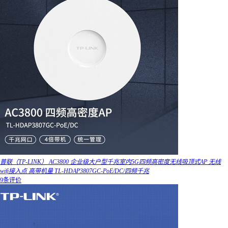
普联（TP-LINK） AC3800 企业级大户型千兆室内5G四频高密度无线吸顶式AP 无线
wifi接入点 高带机量 TL-HDAP3807GC-PoE/DC/四频千兆
9条评价