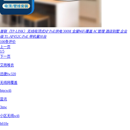
普联（TP-LINK）无线吸顶式AP PoE供电 300M 全屋WiFi覆盖 AC管理 酒店别墅 企业
级 TL-AP452C-PoE 带机量30台
100条评价
上一页
1/5
下一页
艾雨唯衣
迅捷fw320
无线网覆盖
htpcwifi
蓝讯
3mw
小区无线wifi
h610e