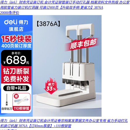
得力（deli）财务凭证装订机 会计凭证铆管装订手动打孔器 档案资料文件热熔 办公家
用胶管省力装订机打洞器 可装订400页【升级双手柄 更省力】3876A
20000条评价
得力（deli）财务凭证装订机会计凭证卷宗档案发票据文件办公室专用 省力手动打孔
机装订机器 3876A【订40mm厚度】+110根铆管