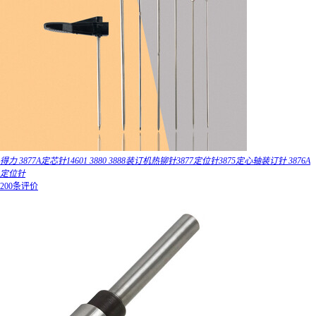
得力 3877A定芯针14601 3880 3888装订机热铆针3877定位针3875定心轴装订针 3876A
定位针
200条评价