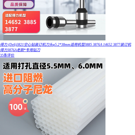
得力 (Deli)3821空心钻装订机刀头φ5.2*38mm适用机型3885 3876A 14652 3877装订机
得力3876A老款*专用钻刀
35条评价