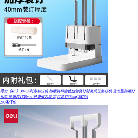
得力（deli）3876A财务装订机 档案资料铆管热熔装订财务凭证装订机 省力型档案打
孔机 快速装订38mm 升级省力装订(可装订38mm)3876A
200条评价