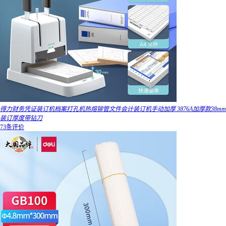
得力财务凭证装订机档案打孔机热熔铆管文件会计装订机手动加厚 3876A加厚款38mm
装订厚度带钻刀
73条评价