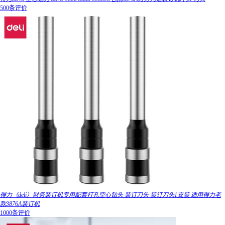
500条评价
得力（deli）财务装订机专用配套打孔空心钻头 装订刀头 装订刀头1支装 适用得力老
款3876A装订机
1000条评价