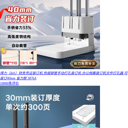
得力（deli）财务凭证装订机 热熔铆管手动打孔装订机 办公档案装订机文件打孔器 可
装订40mm 省力款 3876A
10000条评价