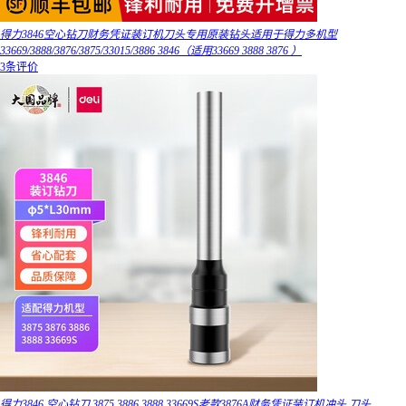
得力3846空心钻刀财务凭证装订机刀头专用原装钻头适用于得力多机型
33669/3888/3876/3875/33015/3886 3846（适用33669 3888 3876 ）
3条评价
得力3846 空心钻刀 3875 3886 3888 33669S老款3876A财务凭证装订机冲头 刀头