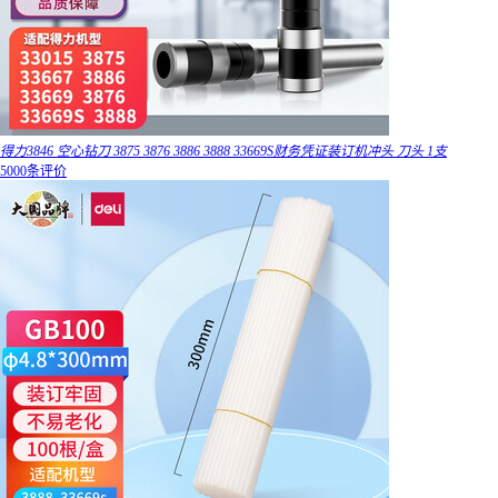
得力3846 空心钻刀 3875 3876 3886 3888 33669S财务凭证装订机冲头 刀头 1支
5000条评价