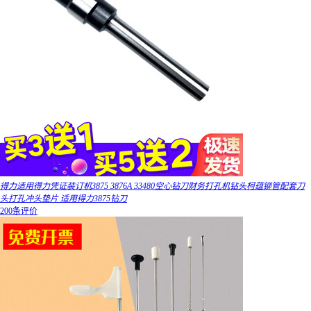
得力适用得力凭证装订机3875 3876A 33480空心钻刀财务打孔机钻头柯蕴铆管配套刀
头打孔冲头垫片 适用得力3875钻刀
200条评价