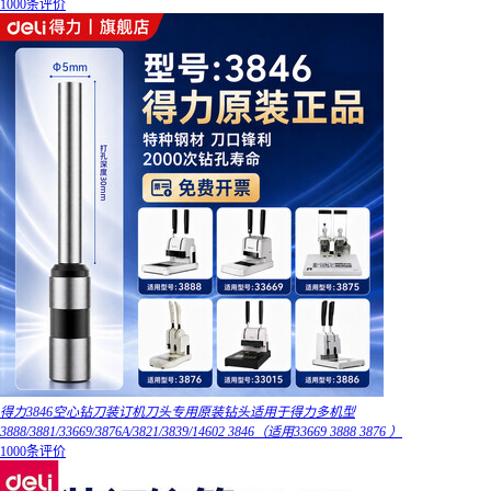
1000条评价
得力3846空心钻刀装订机刀头专用原装钻头适用于得力多机型
3888/3881/33669/3876A/3821/3839/14602 3846（适用33669 3888 3876 ）
1000条评价