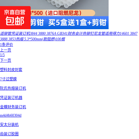
适铆管凭证装订机3844 3880 3876A GB341财务会计热铆钉尼龙管适用得力14601 3847
3888 3853热熔 5.3*500mm(款阻燃)100根
1条评价
上一页
1/5
下一页
塑料封皮封套
7寸过塑膜
阮氏热熔装订机
凭证装订机器
金蝶财务装订机
m4d4b60304d
安太分装机
齿装订胶圈