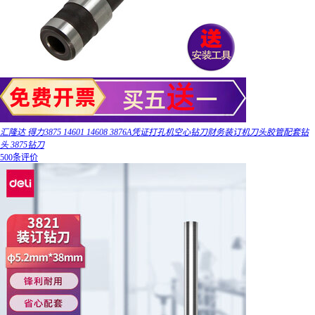
汇隆达 得力3875 14601 14608 3876A凭证打孔机空心钻刀财务装订机刀头胶管配套钻
头 3875钻刀
500条评价