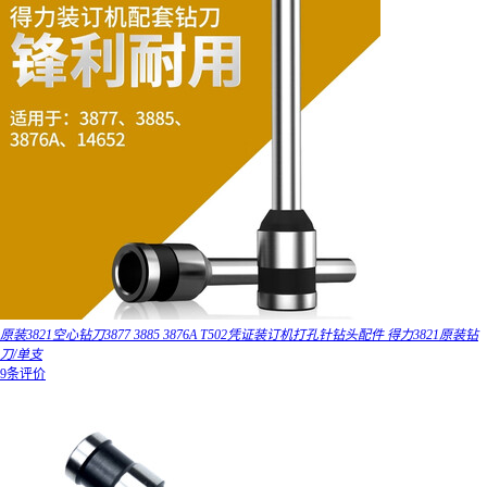
原装3821空心钻刀3877 3885 3876A T502凭证装订机打孔针钻头配件 得力3821原装钻
刀/单支
9条评价