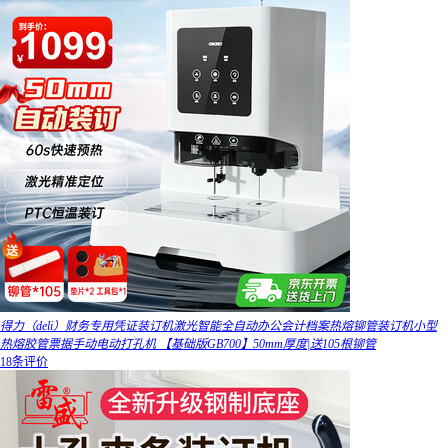
得力（deli）财务专用凭证装订机激光智能全自动办公会计档案热熔铆管装订机小型
热熔胶管票据手动电动打孔机 【基础版GB700】50mm厚度|送105根铆管
18条评价