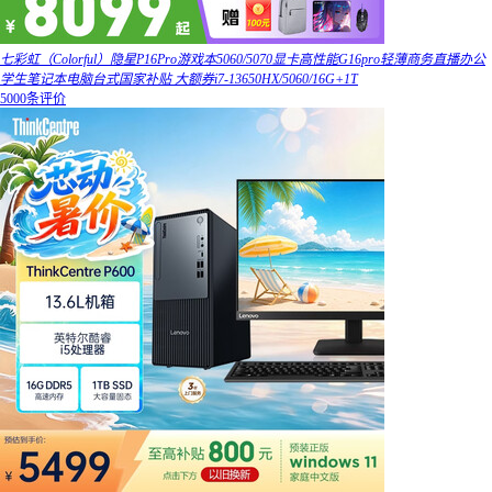
七彩虹（Colorful）隐星P16Pro游戏本5060/5070显卡高性能G16pro轻薄商务直播办公
学生笔记本电脑台式国家补贴 大额券i7-13650HX/5060/16G+1T
5000条评价