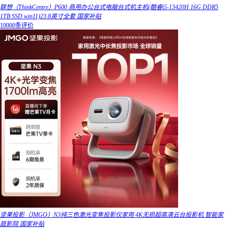
联想（ThinkCentre）P600 商用办公台式电脑台式机主机(酷睿i5-13420H 16G DDR5
1TB SSD win11)23.8英寸全套 国家补贴
10000条评价
坚果投影（JMGO）N3纯三色激光变焦投影仪家用 4K无损超高清云台投影机 智能家
庭影院 国家补贴