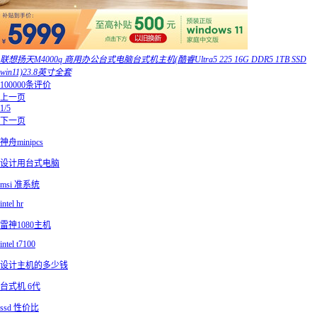
联想扬天M4000q 商用办公台式电脑台式机主机(酷睿Ultra5 225 16G DDR5 1TB SSD
win11)23.8英寸全套
100000条评价
上一页
1/5
下一页
神舟minipcs
设计用台式电脑
msi 准系统
intel hr
雷神1080主机
intel t7100
设计主机的多少钱
台式机 6代
ssd 性价比