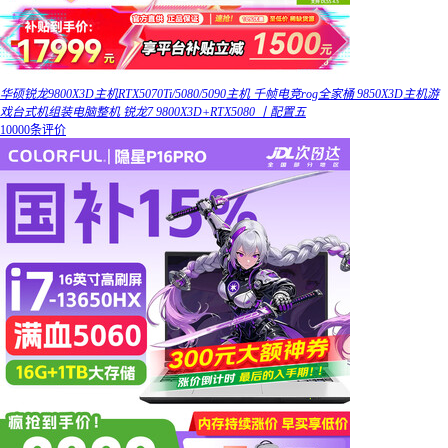
华硕锐龙9800X3D主机RTX5070Ti/5080/5090主机 千帧电竞rog全家桶 9850X3D主机游
戏台式机组装电脑整机 锐龙7 9800X3D+RTX5080 丨配置五
10000条评价