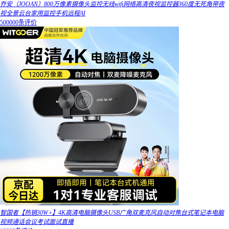
乔安（JOOAN）800万像素摄像头监控无线wifi网络高清夜视监控器360度无死角带夜
视全景云台家用监控手机远程AI
500000条评价
智国者【热销30W+】4K高清电脑摄像头USB广角双麦克风自动对焦台式笔记本电脑
视频通话会议考试面试直播