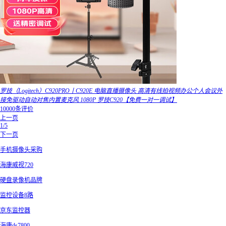
罗技（Logitech）C920PRO丨C920E 电脑直播摄像头 高清有线拍视频办公个人会议外
接免驱动自动对焦内置麦克风 1080P 罗技C920【免费一对一调试】
10000条评价
上一页
1/5
下一页
手机摄像头采购
海康威视720
硬盘录像机品牌
监控设备8路
京东监控器
海康ds7800