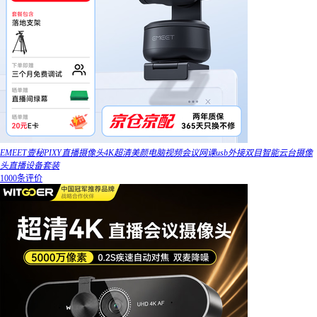
EMEET壹秘PIXY直播摄像头4K超清美颜电脑视频会议网课usb外接双目智能云台摄像
头直播设备套装
1000条评价