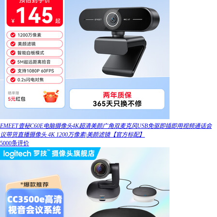
EMEET壹秘C60E电脑摄像头4K超清美颜广角双麦克风USB免驱即插即用视频通话会
议带货直播摄像头 4K 1200万像素|美颜滤镜【官方标配】
5000条评价