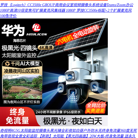
罗技（Logitech）CC3500e GROUP商用会议室视频摄像头系统设备Teams/Zoom办公
1080P高清10倍变焦可扩展麦克风集线器 1080P 罗技CC3500e标配+2个扩展麦克风
100条评价
奇视明4G5G太阳能监控摄像头黑光臻全彩夜如白昼户外防水无终身免流量360度无死
角带夜视全景全彩追踪 【新款】太阳能【黑光四画面】20W大板-终身免流量 送永久