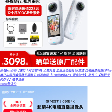
影石Insta360【送12个月云空间】x5皓月白 全景运动相机 8K高清 口袋摄像机旅行Vlog
摩托车骑行滑雪路亚摄像头 标准套装【+50元换购128G雷克沙卡】 皓月白【标配 无
内存卡】晒单送原
10000条评价