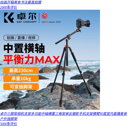
绘画开箱美食书法垂直拍摄
2000条评价
卓尔三脚架相机支架多功能中轴横置三角架单反摄影手机支架横臂90度室内直播美食
户外独脚架
5000条评价