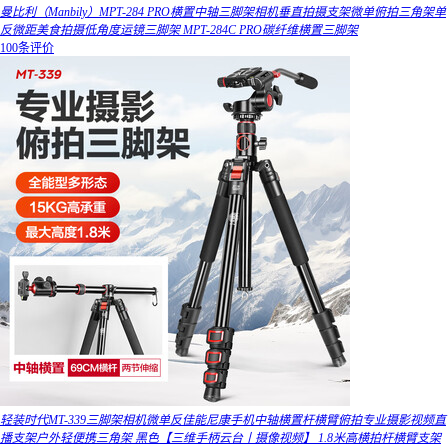
曼比利（Manbily）MPT-284 PRO横置中轴三脚架相机垂直拍摄支架微单俯拍三角架单
反微距美食拍摄低角度运镜三脚架 MPT-284C PRO碳纤维横置三脚架
100条评价
轻装时代MT-339三脚架相机微单反佳能尼康手机中轴横置杆横臂俯拍专业摄影视频直
播支架户外轻便携三角架 黑色【三维手柄云台丨摄像视频】 1.8米高横拍杆横臂支架