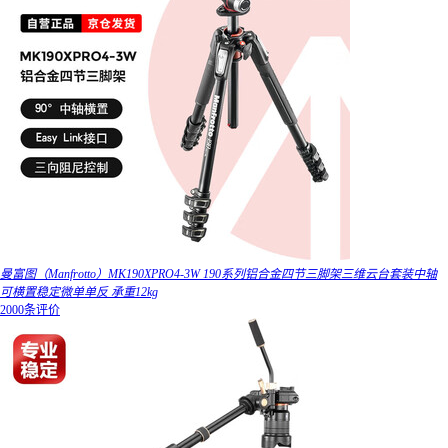
曼富图（Manfrotto）MK190XPRO4-3W 190系列铝合金四节三脚架三维云台套装中轴
可横置稳定微单单反 承重12kg
2000条评价