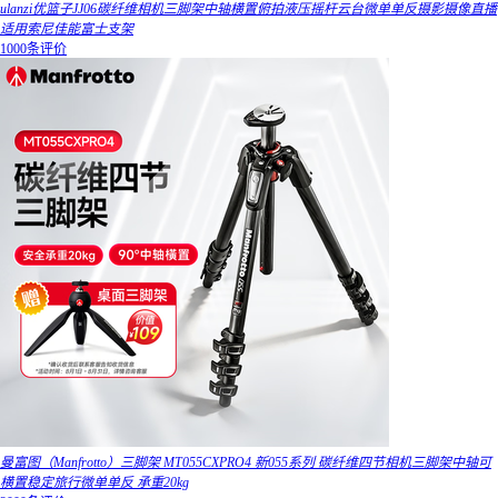
ulanzi优篮子JJ06碳纤维相机三脚架中轴横置俯拍液压摇杆云台微单单反摄影摄像直播
适用索尼佳能富士支架
1000条评价
曼富图（Manfrotto）三脚架 MT055CXPRO4 新055系列 碳纤维四节相机三脚架中轴可
横置稳定旅行微单单反 承重20kg