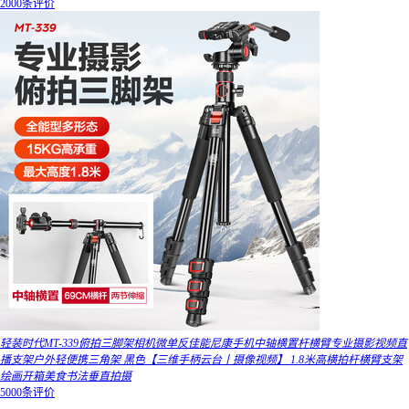
2000条评价
轻装时代MT-339俯拍三脚架相机微单反佳能尼康手机中轴横置杆横臂专业摄影视频直
播支架户外轻便携三角架 黑色【三维手柄云台丨摄像视频】 1.8米高横拍杆横臂支架
绘画开箱美食书法垂直拍摄
5000条评价