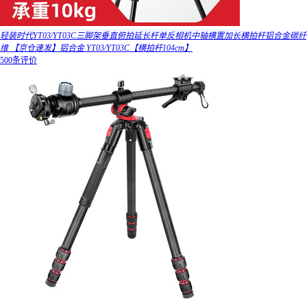
轻装时代YT03/YT03C三脚架垂直俯拍延长杆单反相机中轴横置加长横拍杆铝合金碳纤
维 【京仓速发】铝合金 YT03/YT03C【横拍杆104cm】
500条评价