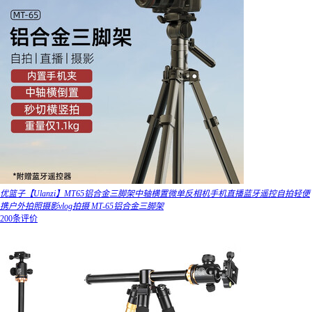
优篮子【Ulanzi】MT65铝合金三脚架中轴横置微单反相机手机直播蓝牙遥控自拍轻便
携户外拍照摄影vlog拍摄 MT-65铝合金三脚架
200条评价