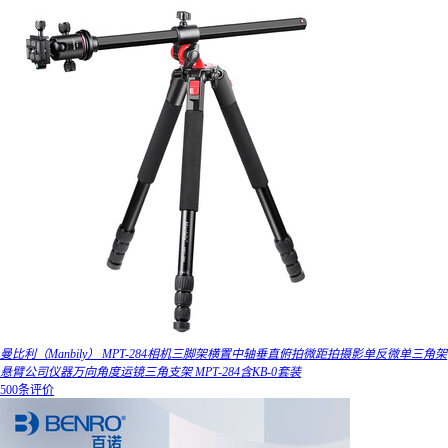
曼比利（Manbily） MPT-284相机三脚架横置中轴垂直俯拍微距拍摄影单反微单三角架
悬臂公司仪器万向角度运镜三角支架 MPT-284含KB-0套装
500条评价