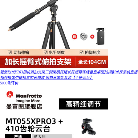
轻装时代YT03相机俯拍支架三脚架横杆延长杆摇臂环绕垂直桌面拍摄影单反手机直播
视频摄像中轴横置加长横臂 俯拍三脚架套装【手柄云台】
5000条评价