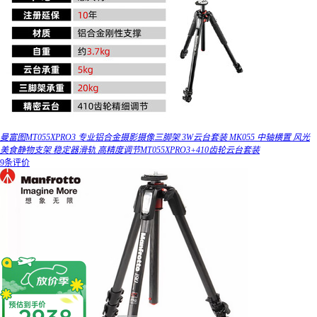
曼富图MT055XPRO3 专业铝合金摄影摄像三脚架 3W云台套装 MK055 中轴横置 风光
美食静物支架 稳定器滑轨 高精度调节MT055XPRO3+410齿轮云台套装
9条评价