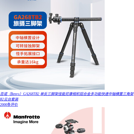
百诺（Benro）GA268TB2 单反三脚架佳能尼康相机铝合金多功能快速中轴横置三角架
B2云台套装
2000条评价