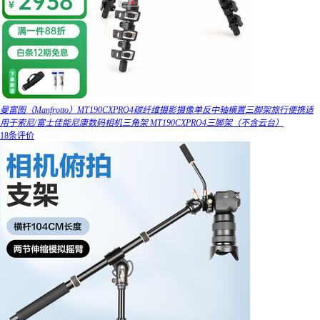
曼富图（Manfrotto）MT190CXPRO4碳纤维摄影摄像单反中轴横置三脚架旅行便携适
用于索尼/富士佳能尼康数码相机三角架 MT190CXPRO4三脚架（不含云台）
18条评价