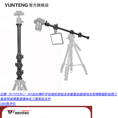
云腾（YUNTENG）369加长横杆手机相机俯拍支架垂直拍摄落地支架横臂摄影拍照三
角架转接横置直播单反三脚架延长杆
1000条评价