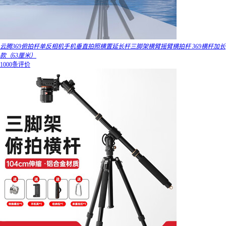
云腾369俯拍杆单反相机手机垂直拍照横置延长杆三脚架横臂摇臂横拍杆 369横杆加长
款（63厘米）
1000条评价