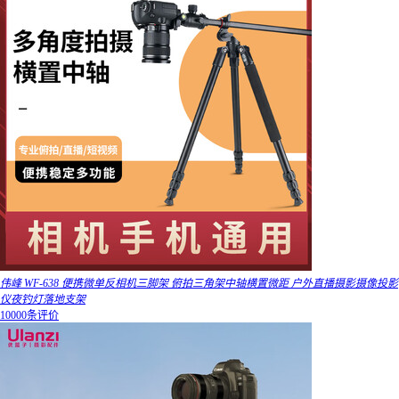
伟峰 WF-638 便携微单反相机三脚架 俯拍三角架中轴横置微距 户外直播摄影摄像投影
仪夜钓灯落地支架
10000条评价