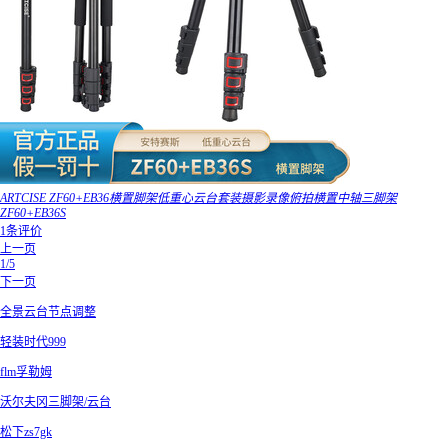
ARTCISE ZF60+EB36横置脚架低重心云台套装摄影录像俯拍横置中轴三脚架
ZF60+EB36S
1条评价
上一页
1/5
下一页
全景云台节点调整
轻装时代999
flm孚勒姆
沃尔夫冈三脚架/云台
松下zs7gk