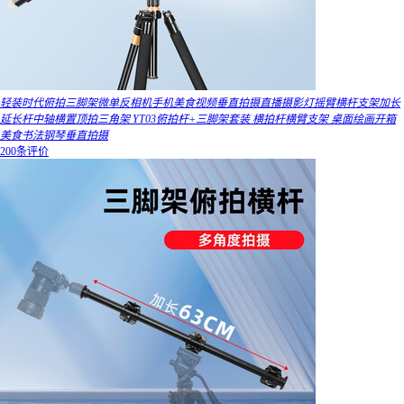
轻装时代俯拍三脚架微单反相机手机美食视频垂直拍摄直播摄影灯摇臂横杆支架加长
延长杆中轴横置顶拍三角架 YT03俯拍杆+三脚架套装 横拍杆横臂支架 桌面绘画开箱
美食书法钢琴垂直拍摄
200条评价