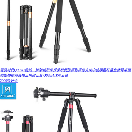
轻装时代Q999H俯拍三脚架相机单反手机便携摄影摄像支架中轴横置杆垂直横臂桌面
微距拍视频直播三角架云台 Q999H球形云台
2000条评价