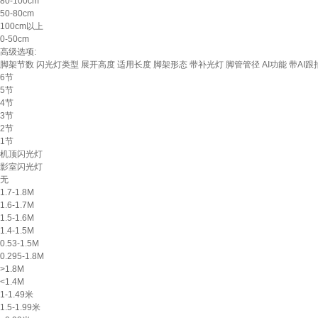
80-100cm
50-80cm
100cm以上
0-50cm
高级选项:
脚架节数
闪光灯类型
展开高度
适用长度
脚架形态
带补光灯
脚管管径
AI功能
带AI跟
6节
5节
4节
3节
2节
1节
机顶闪光灯
影室闪光灯
无
1.7-1.8M
1.6-1.7M
1.5-1.6M
1.4-1.5M
0.53-1.5M
0.295-1.8M
>1.8M
<1.4M
1-1.49米
1.5-1.99米