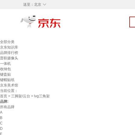
◇
送至：
北京
全部分类
京东知识库
品牌排行榜
普联摄像头
一体机
收纳包
键盘贴
键帽贴纸
京东美术馆
当前位置：
首页
>
三脚架/云台
> lvg三角架
品牌:
所有品牌
A
B
C
D
F