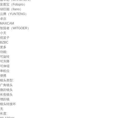
富图宝（Fotopro）
绿巨能（llano）
云腾（YUNTENG）
卓尔
MAXCAM
智国者（WITGOER）
小天
优篮子
BZBC
更多
功能:
可旋转
可升降
可伸缩
单机位
便携
镜头类型:
广角镜头
微距镜头
长焦镜头
增距镜
镜头转接环
无
长度: