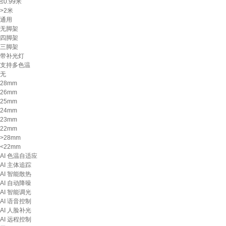
≤0.99米
>2米
通用
无脚架
四脚架
三脚架
带补光灯
支持多色温
无
28mm
26mm
25mm
24mm
23mm
22mm
>28mm
<22mm
AI 色温自适应
AI 主体追踪
AI 智能散热
AI 自动降噪
AI 智能调光
AI 语音控制
AI 人脸补光
AI 远程控制