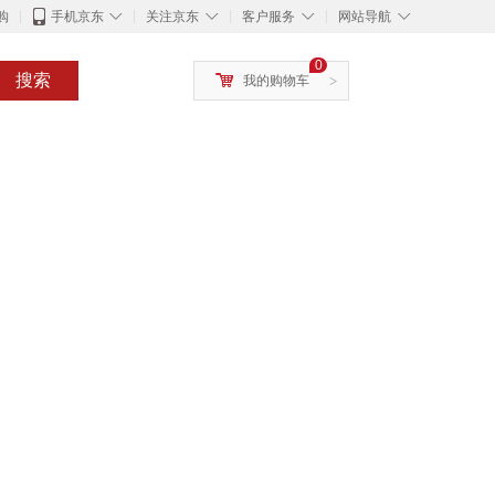
◇
◇
◇
◇
购
手机京东
关注京东
客户服务
网站导航
0
搜索
我的购物车
>