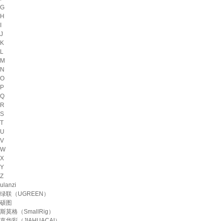
G
H
I
J
K
L
M
N
O
P
Q
R
S
T
U
V
W
X
Y
Z
ulanzi
绿联（UGREEN）
硕图
斯莫格（SmallRig）
嘉华彩（JIAHUACAI）