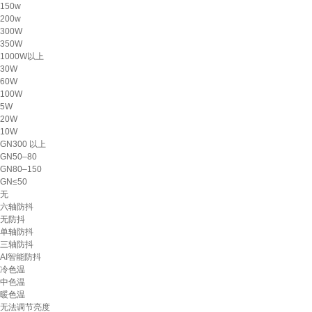
150w
200w
300W
350W
1000W以上
30W
60W
100W
5W
20W
10W
GN300 以上
GN50–80
GN80–150
GN≤50
无
六轴防抖
无防抖
单轴防抖
三轴防抖
AI智能防抖
冷色温
中色温
暖色温
无法调节亮度