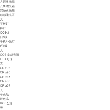
方形柔光箱
八角柔光箱
深抛柔光箱
球形柔光罩
无
平板灯
棒灯
COB灯
口袋灯
手机补光灯
环形灯
无
COB 集成光源
LED 灯珠
无
CRI≥95
CRI≥90
CRI≥85
CRI≥80
CRI≥97
无
单色温
双色温
RGB全彩
无