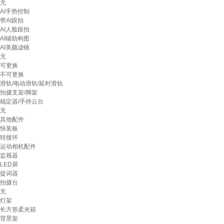
无
AI手势控制
带AI跟拍
AI人脸跟拍
AI辅助构图
AI美颜滤镜
无
可更换
不可更换
滑轨/电动滑轨/延时滑轨
拍摄支架/脚架
稳定器/手持云台
无
其他配件
快装板
转接环
运动相机配件
监视器
LED屏
提词器
拍摄台
无
灯架
长方形柔光箱
背景架