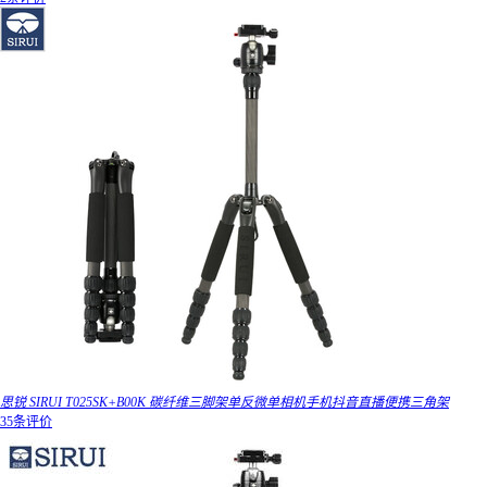
思锐 SIRUI T025SK+B00K 碳纤维三脚架单反微单相机手机抖音直播便携三角架
35条评价