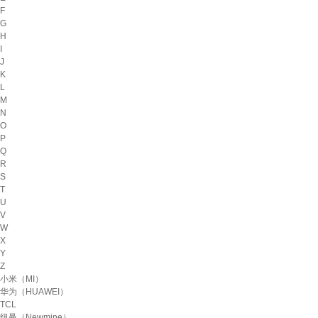
F
G
H
I
J
K
L
M
N
O
P
Q
R
S
T
U
V
W
X
Y
Z
小米（MI）
华为（HUAWEI）
TCL
纽曼（Newmine）