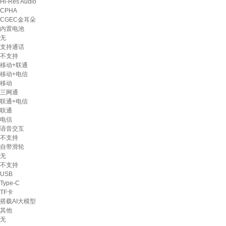
Hi-Res Audio
CPHA
CGEC金耳朵
内置电池
无
支持通话
不支持
移动+联通
移动+电信
移动
三网通
联通+电信
联通
电信
语音交互
不支持
自带滑轮
无
不支持
USB
Type-C
TF卡
搭载AI大模型
其他
无