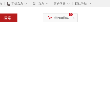
◇
◇
◇
◇
购
手机京东
关注京东
客户服务
网站导航
0
搜索
我的购物车
>