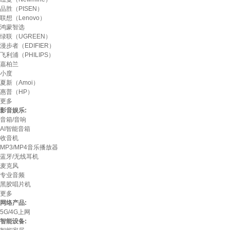
品胜（PISEN）
联想（Lenovo）
鸿蒙智选
绿联（UGREEN）
漫步者（EDIFIER）
飞利浦（PHILIPS）
嘉柏兰
小度
夏新（Amoi）
惠普（HP）
更多
影音娱乐:
音箱/音响
AI智能音箱
收音机
MP3/MP4音乐播放器
蓝牙/无线耳机
麦克风
专业音频
黑胶唱片机
更多
网络产品:
5G/4G上网
智能设备: