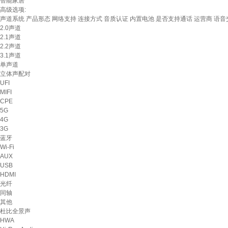
智能家居
高级选项:
声道系统
产品形态
网络支持
连接方式
音质认证
内置电池
是否支持通话
运营商
语音
2.0声道
2.1声道
2.2声道
3.1声道
单声道
立体声配对
UFI
MIFI
CPE
5G
4G
3G
蓝牙
Wi-Fi
AUX
USB
HDMI
光纤
同轴
其他
杜比全景声
HWA