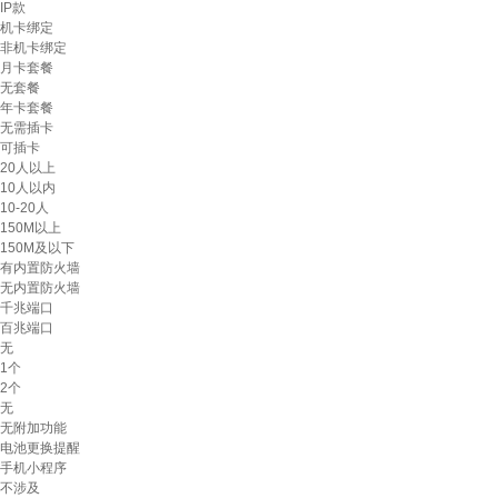
IP款
机卡绑定
非机卡绑定
月卡套餐
无套餐
年卡套餐
无需插卡
可插卡
20人以上
10人以内
10-20人
150M以上
150M及以下
有内置防火墙
无内置防火墙
千兆端口
百兆端口
无
1个
2个
无
无附加功能
电池更换提醒
手机小程序
不涉及