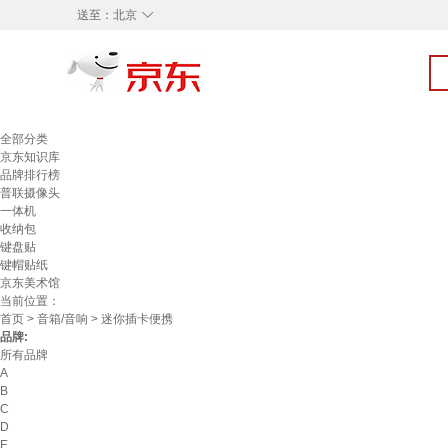
◇
送至：
北京
全部分类
京东知识库
品牌排行榜
普联摄像头
一体机
收纳包
键盘贴
键帽贴纸
京东美术馆
当前位置：
首页
>
音箱/音响
> 迷你插卡便携
品牌:
所有品牌
A
B
C
D
E