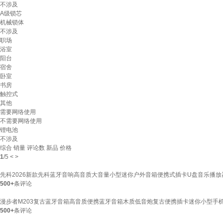
不涉及
A级锁芯
机械锁体
不涉及
职场
浴室
阳台
宿舍
卧室
书房
触控式
其他
需要网络使用
不需要网络使用
锂电池
不涉及
综合
销量
评论数
新品
价格
1
/
5
<
>
先科2026新款先科蓝牙音响高音质大音量小型迷你户外音箱便携式插卡U盘音乐播放器 
500+
条评论
漫步者M203复古蓝牙音箱高音质便携蓝牙音箱木质低音炮复古便携插卡迷你小型手机音
500+
条评论