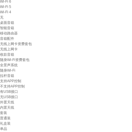
Wi-Fi 6
Wi-Fi 5
Wi-Fi 4
无
桌面音箱
智能音箱
移动路由器
音箱配件
无线上网卡资费套包
无线上网卡
收款音箱
随身Wi-Fi资费套包
全景声系统
随身Wi-Fi
拉杆音箱
支持APP控制
不支持APP控制
有USB接口
无USB接口
外置天线
内置天线
套装
普通装
礼盒装
单品