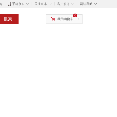
◇
◇
◇
◇
购
手机京东
关注京东
客户服务
网站导航
0
搜索
我的购物车
>