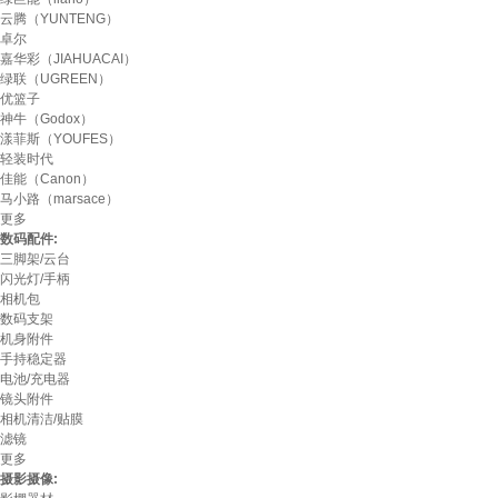
云腾（YUNTENG）
卓尔
嘉华彩（JIAHUACAI）
绿联（UGREEN）
优篮子
神牛（Godox）
漾菲斯（YOUFES）
轻装时代
佳能（Canon）
马小路（marsace）
更多
数码配件:
三脚架/云台
闪光灯/手柄
相机包
数码支架
机身附件
手持稳定器
电池/充电器
镜头附件
相机清洁/贴膜
滤镜
更多
摄影摄像: