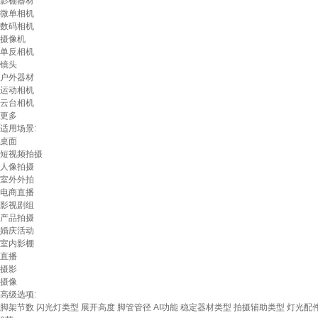
影棚器材
微单相机
数码相机
摄像机
单反相机
镜头
户外器材
运动相机
云台相机
更多
适用场景:
桌面
短视频拍摄
人像拍摄
室外外拍
电商直播
影视剧组
产品拍摄
婚庆活动
室内影棚
直播
摄影
摄像
高级选项:
脚架节数
闪光灯类型
展开高度
脚管管径
AI功能
稳定器材类型
拍摄辅助类型
灯光配