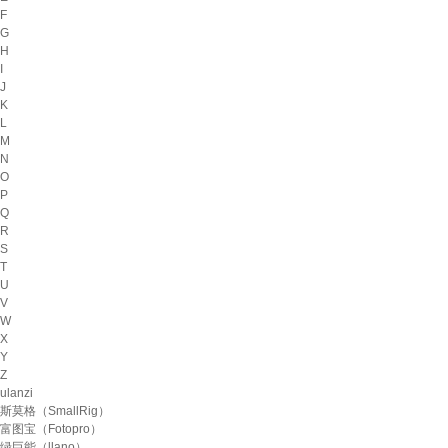
F
G
H
I
J
K
L
M
N
O
P
Q
R
S
T
U
V
W
X
Y
Z
ulanzi
斯莫格（SmallRig）
富图宝（Fotopro）
绿巨能（llano）