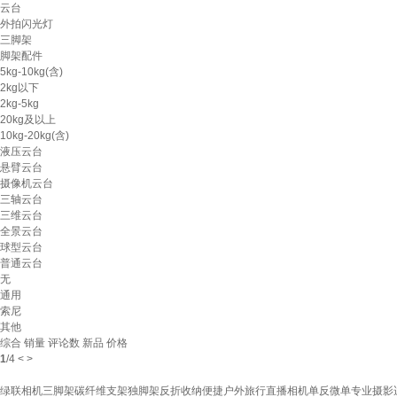
云台
外拍闪光灯
三脚架
脚架配件
5kg-10kg(含)
2kg以下
2kg-5kg
20kg及以上
10kg-20kg(含)
液压云台
悬臂云台
摄像机云台
三轴云台
三维云台
全景云台
球型云台
普通云台
无
通用
索尼
其他
综合
销量
评论数
新品
价格
1
/
4
<
>
绿联相机三脚架碳纤维支架独脚架反折收纳便捷户外旅行直播相机单反微单专业摄影