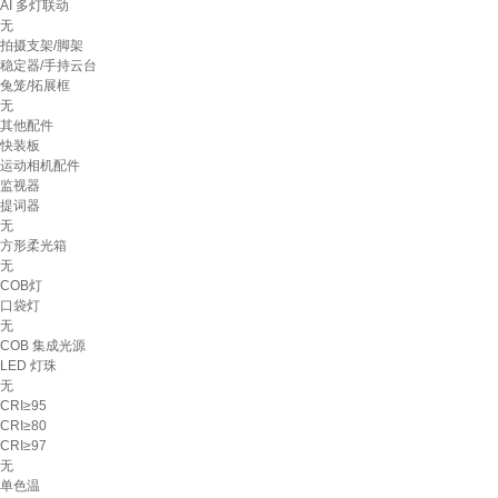
AI 多灯联动
无
拍摄支架/脚架
稳定器/手持云台
兔笼/拓展框
无
其他配件
快装板
运动相机配件
监视器
提词器
无
方形柔光箱
无
COB灯
口袋灯
无
COB 集成光源
LED 灯珠
无
CRI≥95
CRI≥80
CRI≥97
无
单色温