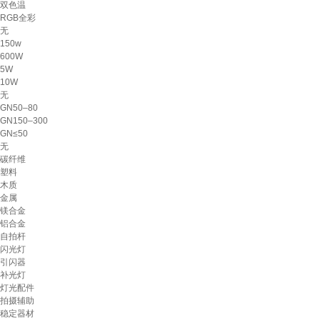
双色温
RGB全彩
无
150w
600W
5W
10W
无
GN50–80
GN150–300
GN≤50
无
碳纤维
塑料
木质
金属
镁合金
铝合金
自拍杆
闪光灯
引闪器
补光灯
灯光配件
拍摄辅助
稳定器材