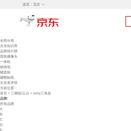
◇
送至：
北京
全部分类
京东知识库
品牌排行榜
普联摄像头
一体机
收纳包
键盘贴
键帽贴纸
京东美术馆
当前位置：
首页
>
三脚架/云台
> sony三角架
品牌:
所有品牌
A
B
C
D
E