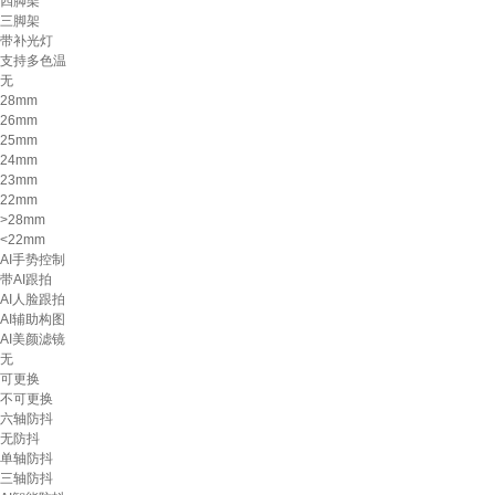
四脚架
三脚架
带补光灯
支持多色温
无
28mm
26mm
25mm
24mm
23mm
22mm
>28mm
<22mm
AI手势控制
带AI跟拍
AI人脸跟拍
AI辅助构图
AI美颜滤镜
无
可更换
不可更换
六轴防抖
无防抖
单轴防抖
三轴防抖