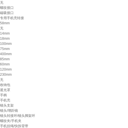
无
螺纹接口
磁吸接口
专用手机壳转接
58mm
无
14mm
18mm
100mm
75mm
400mm
85mm
60mm
120mm
230mm
无
收纳包
遮光罩
手柄
手机壳
镜头支架
镜头/增距镜
镜头转接环/镜头脚架环
螺纹夹/手机夹
手机挂绳/快拆背带