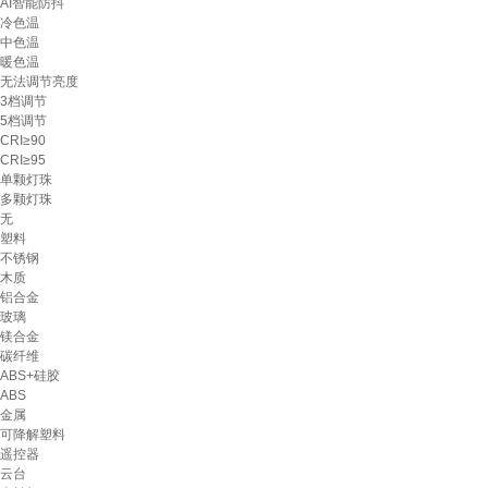
AI智能防抖
冷色温
中色温
暖色温
无法调节亮度
3档调节
5档调节
CRI≥90
CRI≥95
单颗灯珠
多颗灯珠
无
塑料
不锈钢
木质
铝合金
玻璃
镁合金
碳纤维
ABS+硅胶
ABS
金属
可降解塑料
遥控器
云台