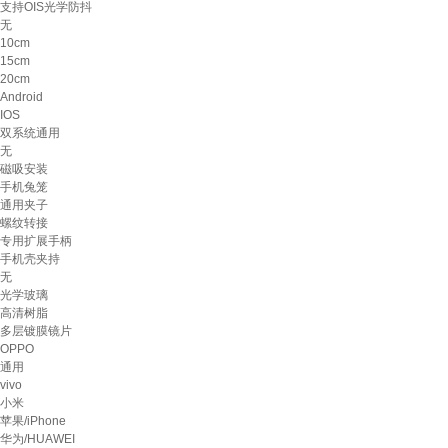
支持OIS光学防抖
无
10cm
15cm
20cm
Android
IOS
双系统通用
无
磁吸安装
手机兔笼
通用夹子
螺纹转接
专用扩展手柄
手机壳夹持
无
光学玻璃
高清树脂
多层镀膜镜片
OPPO
通用
vivo
小米
苹果/iPhone
华为/HUAWEI