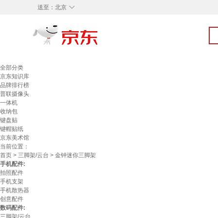
◇
送至：
北京
全部分类
京东知识库
品牌排行榜
普联摄像头
一体机
收纳包
键盘贴
键帽贴纸
京东美术馆
当前位置：
首页
>
三脚架/云台
> 金钟迷你三脚架
手机配件:
拍照配件
手机支架
手机散热器
创意配件
数码配件:
三脚架/云台