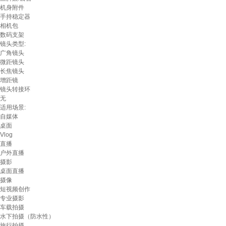
机身附件
手持稳定器
相机包
数码支架
镜头类型:
广角镜头
微距镜头
长焦镜头
增距镜
镜头转接环
无
适用场景:
自媒体
桌面
Vlog
直播
户外直播
摄影
桌面直播
摄像
短视频创作
专业摄影
车载拍摄
水下拍摄（防水性）
旅行拍摄