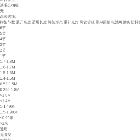
演唱会拍摄
无
高级选项:
脚架节数
展开高度
适用长度
脚架形态
带补光灯
脚管管径
带AI跟拍
电池可更换
防抖
6节
5节
4节
3节
2节
1节
1.7-1.8M
1.6-1.7M
1.5-1.6M
1.4-1.5M
0.53-1.5M
0.295-1.8M
>1.8M
<1.4M
1-1.49米
1.5-1.99米
≤0.99米
>2米
通用
无脚架