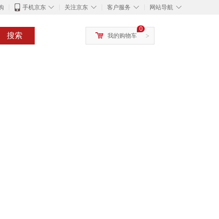
◇
◇
◇
◇
购
手机京东
关注京东
客户服务
网站导航
0
搜索
我的购物车
>