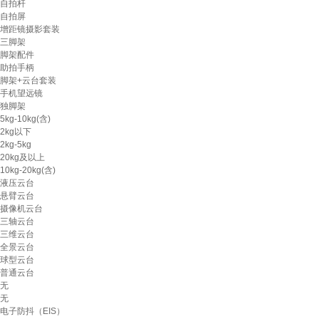
自拍杆
自拍屏
增距镜摄影套装
三脚架
脚架配件
助拍手柄
脚架+云台套装
手机望远镜
独脚架
5kg-10kg(含)
2kg以下
2kg-5kg
20kg及以上
10kg-20kg(含)
液压云台
悬臂云台
摄像机云台
三轴云台
三维云台
全景云台
球型云台
普通云台
无
无
电子防抖（EIS）