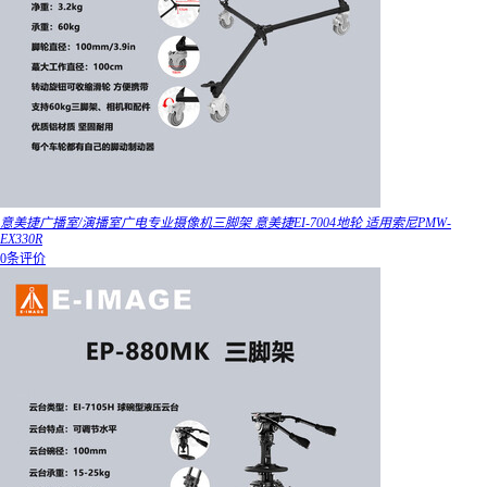
意美捷广播室/演播室广电专业摄像机三脚架 意美捷EI-7004地轮 适用索尼PMW-
EX330R
0条评价