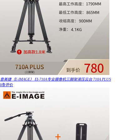
意美捷（E-IMAGE） EI-710A专业摄像机三脚架液压云台 710A PLUS
0条评价