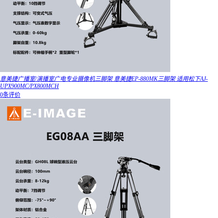
意美捷广播室/演播室广电专业摄像机三脚架 意美捷EP-880MK三脚架 适用松下AJ-
UPX900MC/PX800MCH
0条评价