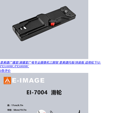
意美捷广播室/演播室广电专业摄像机三脚架 意美捷托板/快装板 适用松下AJ-
PX5100MC/PX5000MC
0条评价