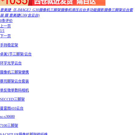
意美捷（E-IMAGE）G30摄像机三脚架摄像机液压云台多功能摄影摄像三脚架云台套
装 摄 意美捷G30(含云台)
0条评价
上一页
1/1
下一页
手持稳定架
卓美5节三脚架/云台
环宇光学云台
摄像机三脚架便携
蔡司脚架云台套装
单反微单数码相机
SECCED三脚架
曼富图410云台
sc-s30680
7100三脚架
SACHTLER摄像机脚架碳纤维