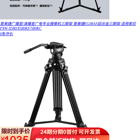
意美捷广播室/演播室广电专业摄像机三脚架 意美捷EG08AA铝合金三脚架 适用索尼
PXW-X580/X580KF/580KC
0条评价