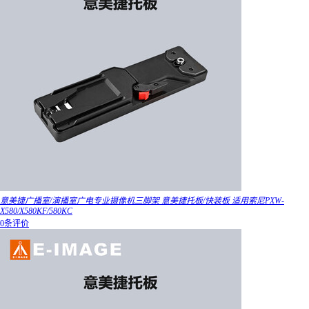
意美捷广播室/演播室广电专业摄像机三脚架 意美捷托板/快装板 适用索尼PXW-
X580/X580KF/580KC
0条评价