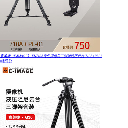
意美捷（E-IMAGE） EI-710A专业摄像机三脚架液压云台 710A+PL01
0条评价