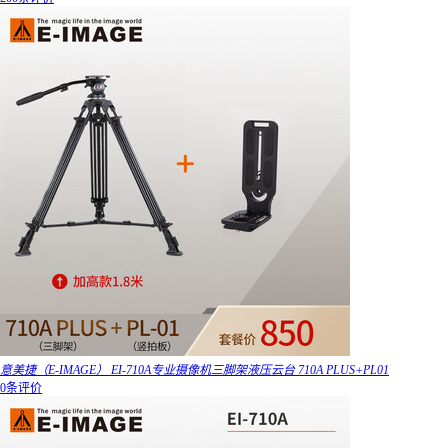
意美捷（E-IMAGE） EI-710A专业摄像机三脚架液压云台 710A PLUS+PL01
0条评价