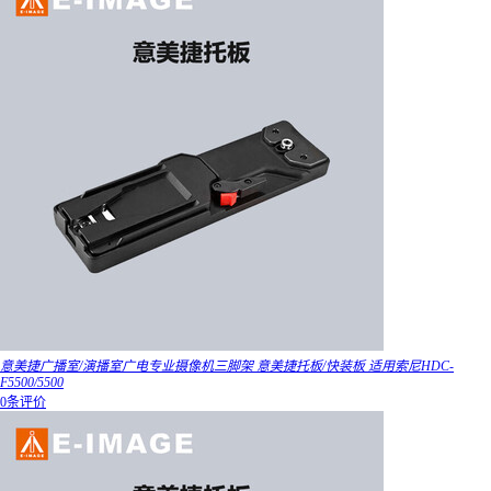
意美捷广播室/演播室广电专业摄像机三脚架 意美捷托板/快装板 适用索尼HDC-
F5500/5500
0条评价