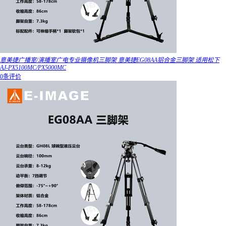
意美捷广播室/演播室广电专业摄像机三脚架 意美捷EG08AA铝合金三脚架 适用松下
AJ-PX5100MC/PX5000MC
0条评价