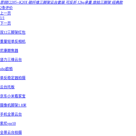
思锐E2205+K20X 碳纤维三脚架云台套装 可反折 12kg承重 旅拍三脚架 经典款
2条评价
上一页
1/1
下一页
双12三脚架红包
重量轻单反相机
尼康跟焦器
竖力三维云台
obo欧栢
单反稳定器拍摄
云台托板
京东小米看家宝
摄像机脚架1.8米
手机全景云台
索尼vpr10
全景云台拍摄