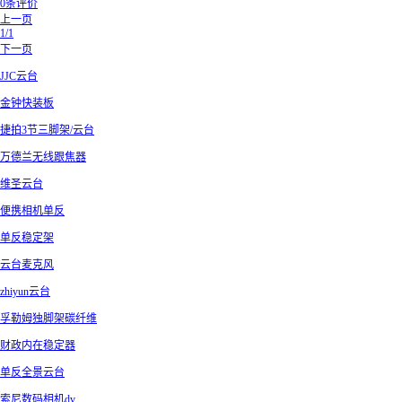
0条评价
上一页
1/1
下一页
JJC云台
金钟快装板
捷拍3节三脚架/云台
万德兰无线跟焦器
维圣云台
便携相机单反
单反稳定架
云台麦克风
zhiyun云台
孚勒姆独脚架碳纤维
财政内在稳定器
单反全景云台
索尼数码相机dv