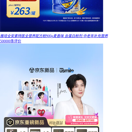
雅培全安素特医全营养配方粉900g麦香味 含蛋白粉剂 中老年补充营养
500000条评价