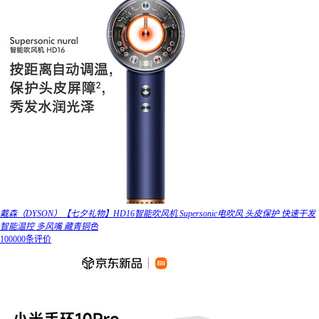
戴森（DYSON）【七夕礼物】HD16智能吹风机 Supersonic电吹风 头皮保护 快速干发
智能温控 多风嘴 藏青铜色
100000条评价