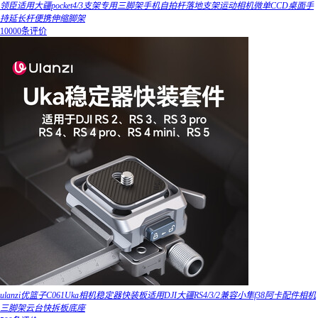
领臣适用大疆pocket4/3支架专用三脚架手机自拍杆落地支架运动相机微单CCD桌面手
持延长杆便携伸缩脚架
10000条评价
ulanzi优篮子C061Uka相机稳定器快装板适用DJI大疆RS4/3/2兼容小隼f38阿卡配件相机
三脚架云台快拆板底座