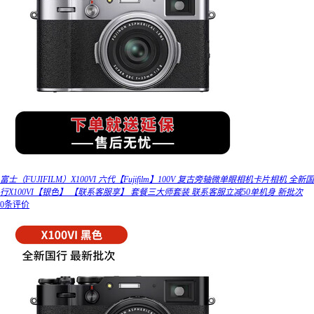
富士（FUJIFILM）X100VI 六代【Fujifilm】100V 复古旁轴微单眼相机卡片相机 全新国
行X100VI【银色】 【联系客服享】 套餐三大师套装 联系客服立减50单机身 新批次
0条评价