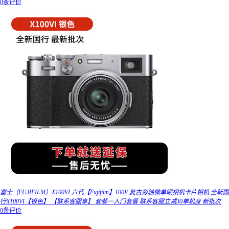
0条评价
富士（FUJIFILM）X100VI 六代【Fujifilm】100V 复古旁轴微单眼相机卡片相机 全新国
行X100VI【银色】 【联系客服享】 套餐一入门套餐 联系客服立减30单机身 新批次
0条评价