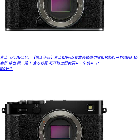
富士（FUJIFILM）【富士新品】富士相机xe5复古旁轴微单眼相机相机可换镜头X-E5
套机 银色 假一赔十 官方标配 可开增值税发票X-E5单机XE5(X_S
0条评价