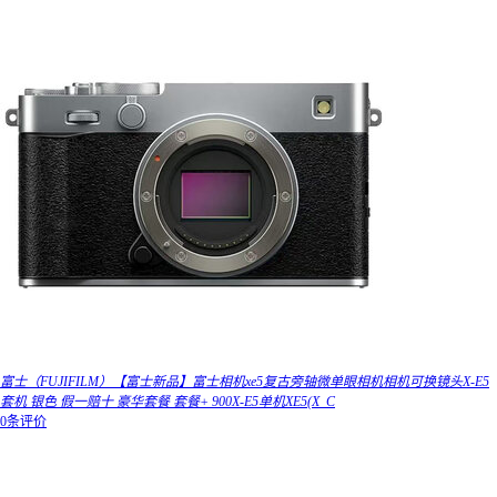
富士（FUJIFILM）【富士新品】富士相机xe5复古旁轴微单眼相机相机可换镜头X-E5
套机 银色 假一赔十 豪华套餐 套餐+ 900X-E5单机XE5(X_C
0条评价