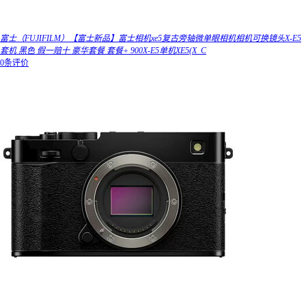
富士（FUJIFILM）【富士新品】富士相机xe5复古旁轴微单眼相机相机可换镜头X-E5
套机 黑色 假一赔十 豪华套餐 套餐+ 900X-E5单机XE5(X_C
0条评价