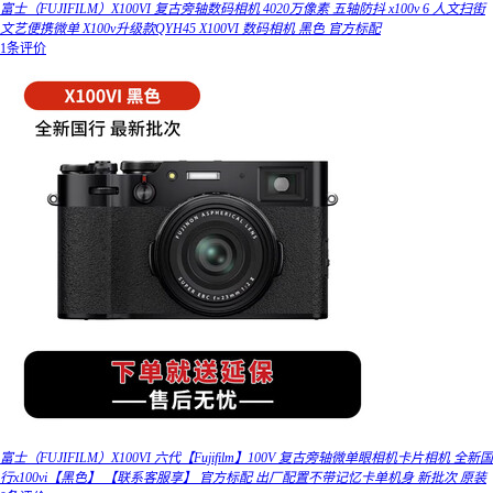
富士（FUJIFILM）X100VI 复古旁轴数码相机 4020万像素 五轴防抖 x100v 6 人文扫街
文艺便携微单 X100v升级款QYH45 X100VI 数码相机 黑色 官方标配
1条评价
富士（FUJIFILM）X100VI 六代【Fujifilm】100V 复古旁轴微单眼相机卡片相机 全新国
行x100vi【黑色】 【联系客服享】 官方标配 出厂配置不带记忆卡单机身 新批次 原装