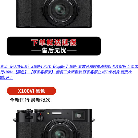
富士（FUJIFILM）X100VI 六代【Fujifilm】100V 复古旁轴微单眼相机卡片相机 全新国
行x100vi【黑色】 【联系客服享】 套餐三大师套装 联系客服立减50单机身 新批次
0条评价