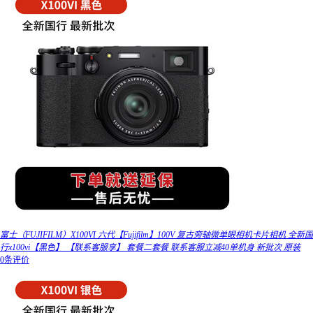
富士（FUJIFILM）X100VI 六代【Fujifilm】100V 复古旁轴微单眼相机卡片相机 全新国
行x100vi【黑色】 【联系客服享】 套餐二套餐 联系客服立减40单机身 新批次 原装
0条评价