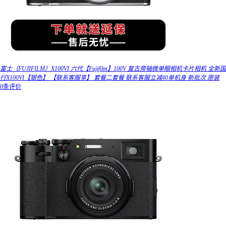
富士（FUJIFILM）X100VI 六代【Fujifilm】100V 复古旁轴微单眼相机卡片相机 全新国
行X100VI【银色】 【联系客服享】 套餐二套餐 联系客服立减40单机身 新批次 原装
0条评价