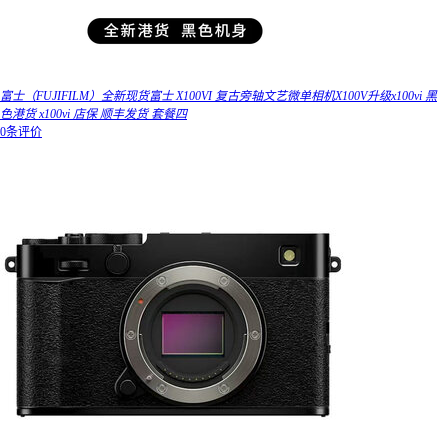
富士（FUJIFILM）全新现货富士 X100VI 复古旁轴文艺微单相机X100V升级x100vi 黑
色港货 x100vi 店保 顺丰发货 套餐四
0条评价