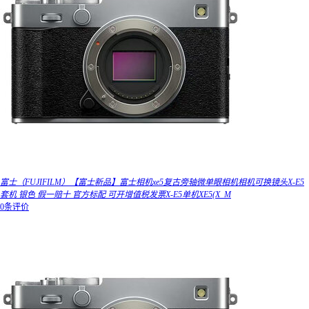
富士（FUJIFILM）【富士新品】富士相机xe5复古旁轴微单眼相机相机可换镜头X-E5
套机 银色 假一赔十 官方标配 可开增值税发票X-E5单机XE5(X_M
0条评价