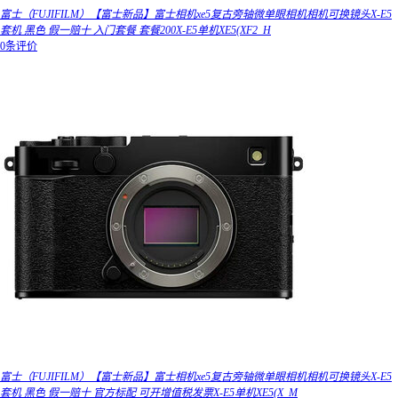
富士（FUJIFILM）【富士新品】富士相机xe5复古旁轴微单眼相机相机可换镜头X-E5
套机 黑色 假一赔十 入门套餐 套餐200X-E5单机XE5(XF2_H
0条评价
富士（FUJIFILM）【富士新品】富士相机xe5复古旁轴微单眼相机相机可换镜头X-E5
套机 黑色 假一赔十 官方标配 可开增值税发票X-E5单机XE5(X_M