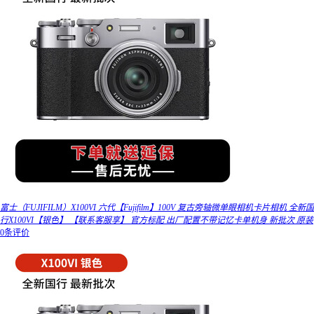
富士（FUJIFILM）X100VI 六代【Fujifilm】100V 复古旁轴微单眼相机卡片相机 全新国
行X100VI【银色】 【联系客服享】 官方标配 出厂配置不带记忆卡单机身 新批次 原装
0条评价