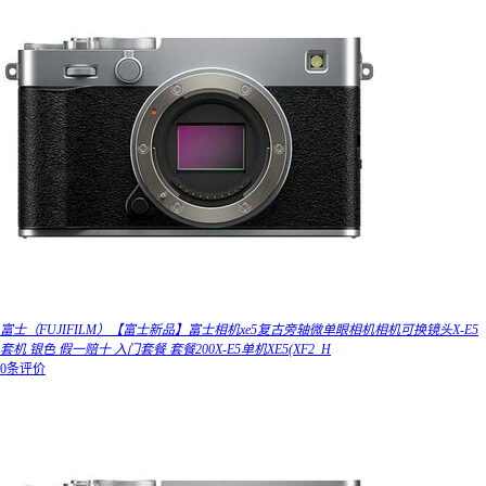
富士（FUJIFILM）【富士新品】富士相机xe5复古旁轴微单眼相机相机可换镜头X-E5
套机 银色 假一赔十 入门套餐 套餐200X-E5单机XE5(XF2_H
0条评价