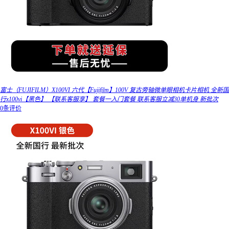
富士（FUJIFILM）X100VI 六代【Fujifilm】100V 复古旁轴微单眼相机卡片相机 全新国
行x100vi【黑色】 【联系客服享】 套餐一入门套餐 联系客服立减30单机身 新批次
0条评价