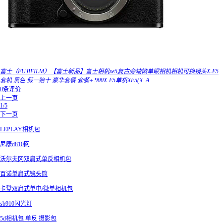
富士（FUJIFILM）【富士新品】富士相机xe5复古旁轴微单眼相机相机可换镜头X-E5
套机 黑色 假一赔十 豪华套餐 套餐+ 900X-E5单机XE5(X_A
0条评价
上一页
1/5
下一页
LEPLAY相机包
尼康d810网
沃尔夫冈双肩式单反相机包
百诺单肩式镜头筒
卡登双肩式单电/微单相机包
sb910闪光灯
5d相机包 单反 摄影包