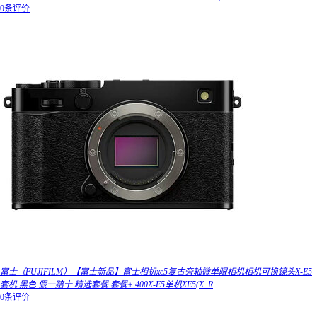
0条评价
富士（FUJIFILM）【富士新品】富士相机xe5复古旁轴微单眼相机相机可换镜头X-E5
套机 黑色 假一赔十 精选套餐 套餐+ 400X-E5单机XE5(X_R
0条评价