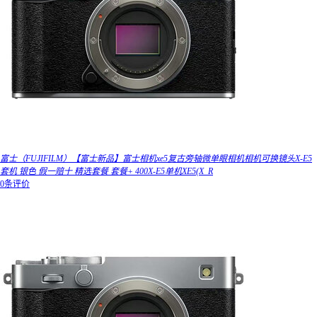
富士（FUJIFILM）【富士新品】富士相机xe5复古旁轴微单眼相机相机可换镜头X-E5
套机 银色 假一赔十 精选套餐 套餐+ 400X-E5单机XE5(X_R
0条评价