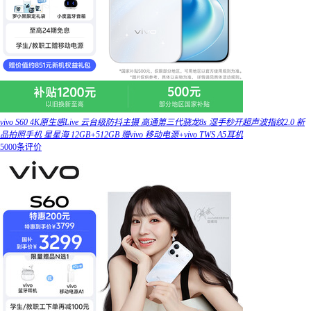
vivo S60 4K原生感Live 云台级防抖主摄 高通第三代骁龙8s 湿手秒开超声波指纹2.0 新
品拍照手机 星星海 12GB+512GB 赠vivo 移动电源+vivo TWS A5耳机
5000条评价