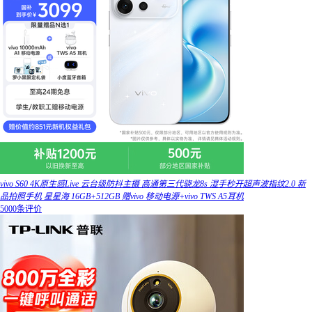
vivo S60 4K原生感Live 云台级防抖主摄 高通第三代骁龙8s 湿手秒开超声波指纹2.0 新
品拍照手机 星星海 16GB+512GB 赠vivo 移动电源+vivo TWS A5耳机
5000条评价