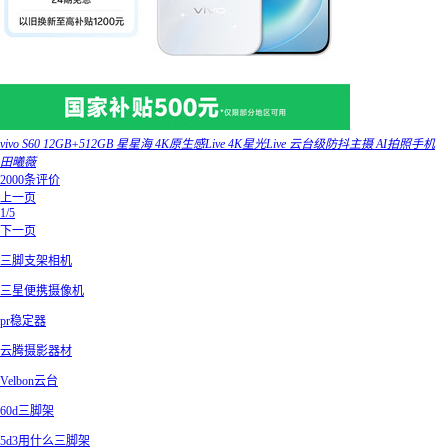
vivo S60 12GB+512GB 星星海 4K原生感Live 4K星光Live 云台级防抖主摄 AI拍照手机
田曦薇
2000条评价
上一页
1/5
下一页
三脚支架相机
三星便携摄像机
pr稳定器
云腾摄影器材
Velbon云台
60d三脚架
5d3用什么三脚架