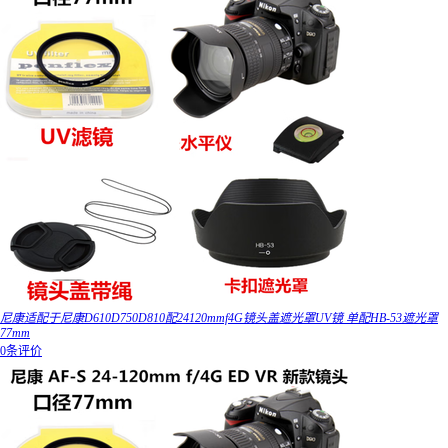
尼康适配于尼康D610D750D810配24120mmf4G镜头盖遮光罩UV镜 单配HB-53遮光罩
77mm
0条评价