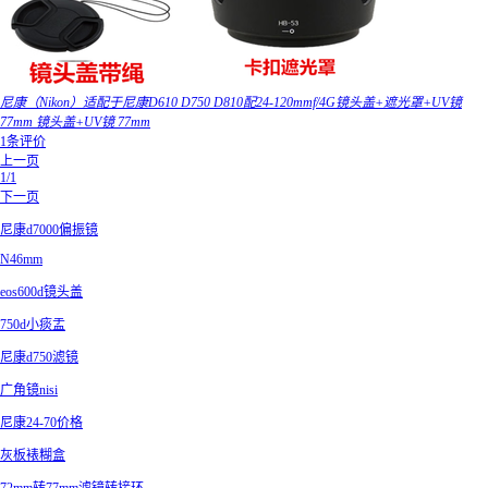
尼康（Nikon）适配于尼康D610 D750 D810配24-120mmf/4G镜头盖+遮光罩+UV镜
77mm 镜头盖+UV镜 77mm
1条评价
上一页
1/1
下一页
尼康d7000偏振镜
N46mm
eos600d镜头盖
750d小痰盂
尼康d750滤镜
广角镜nisi
尼康24-70价格
灰板裱糊盒