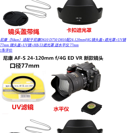
尼康（Nikon）适配于尼康D610 D750 D810配24-120mmf/4G镜头盖+遮光罩+UV镜
77mm 镜头盖+UV镜+HB-53遮光罩 送水平仪 77mm
1条评价