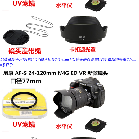
尼康适配于尼康D610D750D810配24120mmf4G镜头盖遮光罩UV镜 单配镜头盖 77mm
0条评价