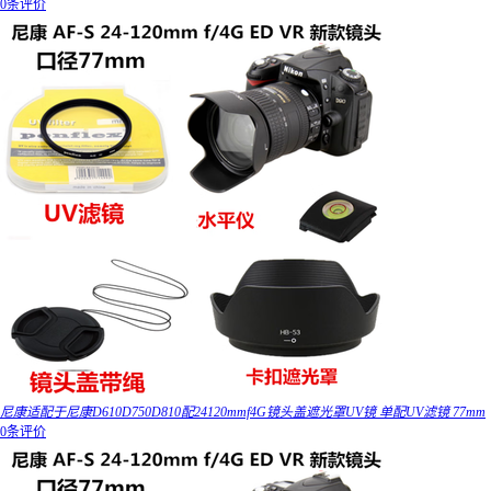
0条评价
尼康适配于尼康D610D750D810配24120mmf4G镜头盖遮光罩UV镜 单配UV滤镜 77mm
0条评价