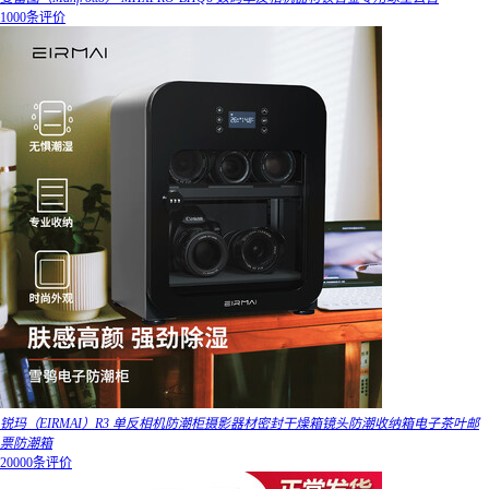
1000条评价
锐玛（EIRMAI）R3 单反相机防潮柜摄影器材密封干燥箱镜头防潮收纳箱电子茶叶邮
票防潮箱
20000条评价