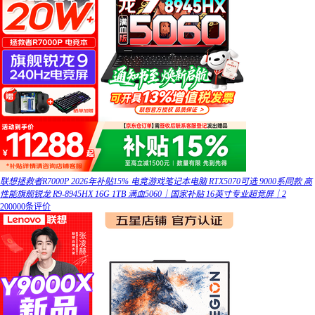
联想拯救者R7000P 2026年补贴15% 电竞游戏笔记本电脑 RTX5070可选 9000系同款 高
性能旗舰锐龙 R9-8945HX 16G 1TB 满血5060｜国家补贴 16英寸专业超竞屏｜2
200000条评价