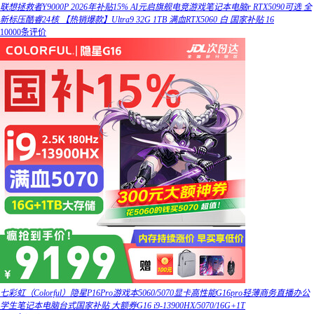
联想拯救者Y9000P 2026年补贴15% AI元启旗舰电竞游戏笔记本电脑r RTX5090可选 全
新标压酷睿24核 【热销爆款】Ultra9 32G 1TB 满血RTX5060 白 国家补贴 16
10000条评价
七彩虹（Colorful）隐星P16Pro游戏本5060/5070显卡高性能G16pro轻薄商务直播办公
学生笔记本电脑台式国家补贴 大额券G16 i9-13900HX/5070/16G+1T