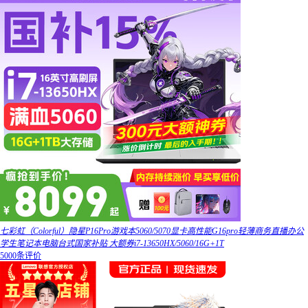
七彩虹（Colorful）隐星P16Pro游戏本5060/5070显卡高性能G16pro轻薄商务直播办公
学生笔记本电脑台式国家补贴 大额券i7-13650HX/5060/16G+1T
5000条评价