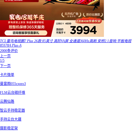
TCL雷鸟电视鹏7 Plus 26款 85英寸 高阶VA屏 全通道360Hz高刷 安桥2.1音响 平板电视
85S78A Plus-A
2000条评价
上一页
1/5
下一页
卡片微单
曼富图055cxpro3
FLM云台碳纤维
云腾仙路
智云手持稳定器
手持云台大疆
摄影稳定架