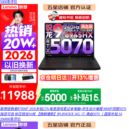
5000条评价
联想拯救者R7000P 2026补贴15%电竞游戏笔记本电脑y学生设计编程 9000P同款5070
独显可选 标压锐龙16核 【旗舰爆款】R9-8945HX 16G 1T 满血5070 丨国家补贴 16
200000条评价