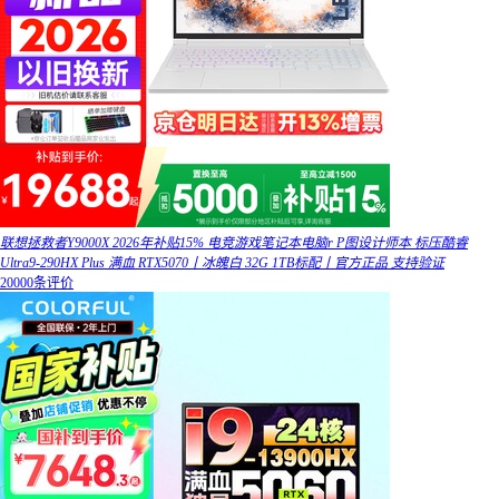
联想拯救者Y9000X 2026年补贴15% 电竞游戏笔记本电脑r P图设计师本 标压酷睿
Ultra9-290HX Plus 满血 RTX5070丨冰魄白 32G 1TB标配丨官方正品 支持验证
20000条评价