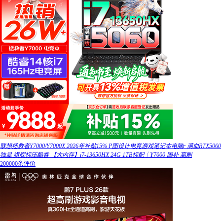
联想拯救者Y7000/Y7000X 2026年补贴15% P图设计电竞游戏笔记本电脑r 满血RTX5060
独显 旗舰标压酷睿 【大内存】i7-13650HX 24G 1TB标配｜Y7000 国补 高刷
200000条评价