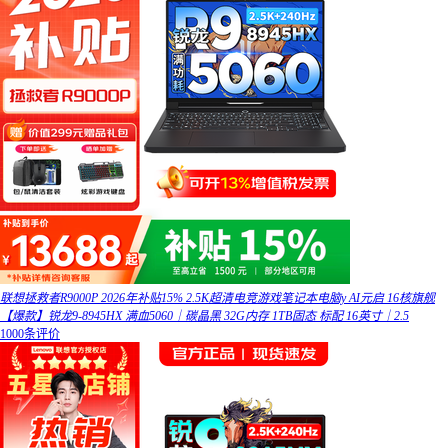
联想拯救者R9000P 2026年补贴15% 2.5K超清电竞游戏笔记本电脑y AI元启 16核旗舰
【爆款】锐龙9-8945HX 满血5060｜碳晶黑 32G内存 1TB固态 标配 16英寸｜2.5
1000条评价