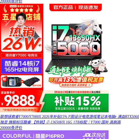
200000条评价
联想拯救者Y7000/Y7000X 2026年补贴15% P图设计电竞游戏笔记本电脑r 满血RTX5060
独显 旗舰标压酷睿 【热销】i7-13650HX 16G 1TB标配｜Y7000 国补 高刷高
200000条评价