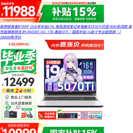
联想拯救者R7000P 2026年补贴15% 电竞游戏笔记本电脑 RTX5070可选 9000系同款 高
性能旗舰锐龙 R9-8945HX 16G 1TB 满血5070｜国家补贴 16英寸专业超竞屏｜2
200000条评价