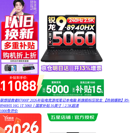
联想拯救者R7000P 2026补贴电竞游戏笔记本电脑 新旗舰标压锐龙 【热销爆款】R9-
8940HX 16G 1T 5060丨国家补贴 16英寸｜2.5K超清
1000条评价