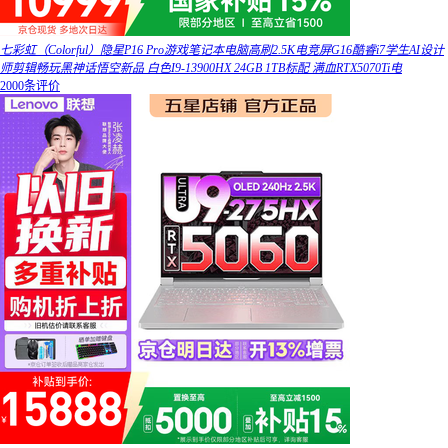
七彩虹（Colorful）隐星P16 Pro游戏笔记本电脑高刷2.5K电竞屏G16酷睿i7学生AI设计
师剪辑畅玩黑神话悟空新品 白色I9-13900HX 24GB 1TB标配 满血RTX5070Ti电
2000条评价