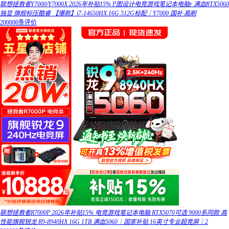
联想拯救者Y7000/Y7000X 2026年补贴15% P图设计电竞游戏笔记本电脑r 满血RTX5060
独显 旗舰标压酷睿 【爆款】i7-14650HX 16G 512G标配｜Y7000 国补 高刷
200000条评价
联想拯救者R7000P 2026年补贴15% 电竞游戏笔记本电脑 RTX5070可选 9000系同款 高
性能旗舰锐龙 R9-8940HX 16G 1TB 满血5060｜国家补贴 16英寸专业超竞屏｜2