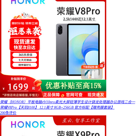
荣耀（HONOR）平板电脑v9/10pro柔光大屏轻薄学生设计骁龙处理器办公游戏二合一
荣耀V8Pro【天玑8100】 12.1英寸 8GB+256GB 官方标配【赠壳膜套装】
200条评价