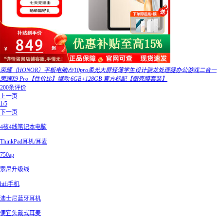
荣耀（HONOR）平板电脑v9/10pro柔光大屏轻薄学生设计骁龙处理器办公游戏二合一
荣耀X9 Pro【性价比】爆款 6GB+128GB 官方标配【赠壳膜套装】
200条评价
上一页
1/5
下一页
4核4线笔记本电脑
ThinkPad耳机/耳麦
750ap
索尼升级线
hifi手机
迪士尼蓝牙耳机
便宜头戴式耳麦