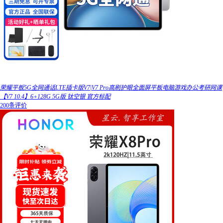
荣耀平板5G全网通话LTE插卡版V7|V7 Pro高刷护眼全面屏平板电脑游戏办公考研网课
【V7 10.4】6+128G 5G版 钛空银 官方标配
200条评价