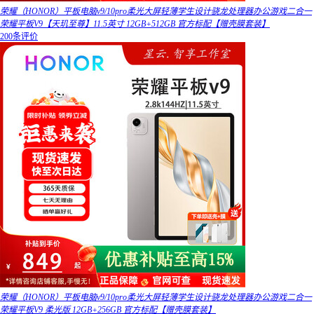
荣耀（HONOR）平板电脑v9/10pro柔光大屏轻薄学生设计骁龙处理器办公游戏二合一
荣耀平板V9【天玑至尊】11.5英寸 12GB+512GB 官方标配【赠壳膜套装】
200条评价
荣耀（HONOR）平板电脑v9/10pro柔光大屏轻薄学生设计骁龙处理器办公游戏二合一
荣耀平板V9 柔光版 12GB+256GB 官方标配【赠壳膜套装】