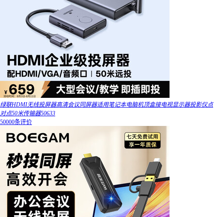
绿联HDMI无线投屏器高清会议同屏器适用笔记本电脑机顶盒接电视显示器投影仪点
对点50米传输器50633
50000条评价